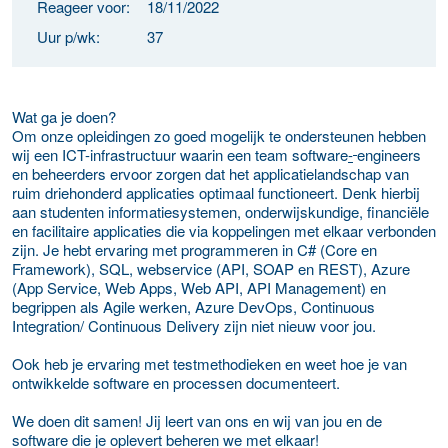
Reageer voor:
18/11/2022
Uur p/wk:
37
Wat ga je doen?
Om onze opleidingen zo goed mogelijk te ondersteunen hebben
wij een ICT-infrastructuur waarin een team software
-
engineers
en beheerders ervoor zorgen dat het applicatielandschap van
ruim driehonderd applicaties optimaal functioneert. Denk hierbij
aan studenten informatiesystemen, onderwijskundige, financiële
en facilitaire applicaties die via koppelingen met elkaar verbonden
zijn. Je hebt ervaring met programmeren in C# (Core en
Framework), SQL, webservice (API, SOAP en REST), Azure
(App Service, Web Apps, Web API, API Management) en
begrippen als Agile werken, Azure DevOps, Continuous
Integration/ Continuous Delivery zijn niet nieuw voor jou.
Ook heb je ervaring met testmethodieken en weet hoe je van
ontwikkelde software en processen documenteert.
We doen dit samen! Jij leert van ons en wij van jou en de
software die je oplevert beheren we met elkaar!