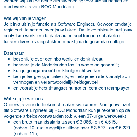
werken wij aan de beste dienstverlening voor alle studenten en
medewerkers van ROC Mondriaan.
Wat wij van je vragen
Je blinkt uit in je functie als Software Engineer. Gewoon omdat je
regie durft te nemen over jouw taken. Dat in combinatie met jouw
analytisch werk- en denkniveau en snel kunnen schakelen
tussen diverse vraagstukken maakt jou de geschikte collega.
Daarnaast:
beschik je over een hbo werk- en denkniveau;
beheers je de Nederlandse taal in woord en geschrift;
kun je georganiseerd en klantgericht werken;
ben je leergierig, initiatiefrijk, en heb je een sterk analytisch
vermogen en verantwoordelijkheidsgevoel;
en vooral: je hebt (Haagse) humor en bent een teamplayer!
Wat krijg je van ons
Onderwijs voor de toekomst maken we samen. Voor jouw inzet
als Software Engineer bij ROC Mondriaan kun je rekenen op de
volgende arbeidsvoorwaarden (o.b.v. een 37-urige werkweek):
een bruto maandsalaris tussen € 3.086,- en € 4.615,-
(schaal 10) met mogelijke uitloop naar € 3.527,- en € 5.229,-
(schaal 11 );