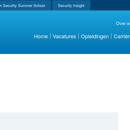
r Security Summer School
Security Insight
Over o
Home
Vacatures
Opleidingen
Carriè