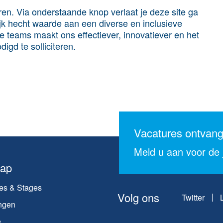
teren. Via onderstaande knop verlaat je deze site ga
ijk hecht waarde aan een diverse en inclusieve
e teams maakt ons effectiever, innovatiever en het
igd te solliciteren.
Vacatures ontvan
Meld u aan voor de j
map
es & Stages
Volg ons
Twitter
ngen
e