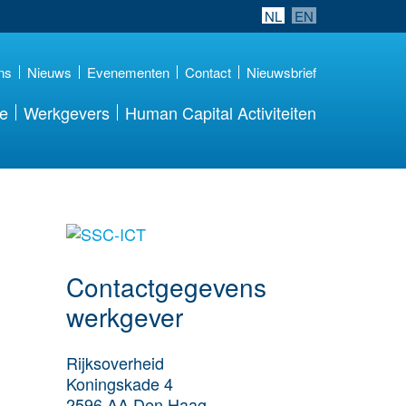
NL
EN
ns
Nieuws
Evenementen
Contact
Nieuwsbrief
re
Werkgevers
Human Capital Activiteiten
Meer werkgever
details
Contactgegevens
werkgever
Rijksoverheid
Koningskade 4
2596 AA
Den Haag