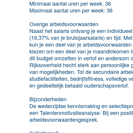
Minimaal aantal uren per week:
36
Maximaal aantal uren per week:
36
Overige arbeidsvoorwaarden
Naast het salaris ontvang je een individuee
(16,37% van je brutojaarsalaris) en tijd. Me
kun je een deel van je arbeidsvoorwaarden z
kiezen om een deel van je maandinkomen te 
dit budget omzetten in verlof en andersom o
Rijksoverheid hecht sterk aan persoonlijke 
van mogelijkheden. Tot de secundaire arbe
studiefaciliteiten, bedrijfsfitness, volledi
en gedeeltelijk betaald ouderschapsverlof.
Bijzonderheden
De wederzijdse kennismaking en selectiepr
een Talentenmotivatieanalyse. Bij een posit
arbeidsvoorwaardengesprek.
Solliciteren?