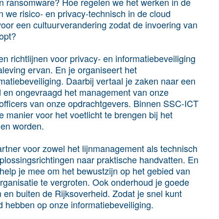
n ransomware? Hoe regelen we het werken in de
we risico- en privacy-technisch in de cloud
or een cultuurverandering zodat de invoering van
oopt?
n richtlijnen voor privacy- en informatiebeveiliging
leving ervan. En je organiseert het
atiebeveiliging. Daarbij vertaal je zaken naar een
agd en ongevraagd het management van onze
ty officers van onze opdrachtgevers. Binnen SSC-ICT
 manier voor het voetlicht te brengen bij het
nen worden.
artner voor zowel het lijnmanagement als technisch
 oplossingsrichtingen naar praktische handvatten. En
r help je mee om het bewustzijn op het gebied van
 organisatie te vergroten. Ook onderhoud je goede
 en buiten de Rijksoverheid. Zodat je snel kunt
ed hebben op onze informatiebeveiliging.