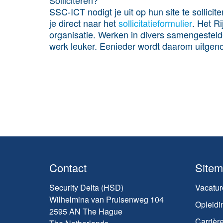
SSC-ICT nodigt je uit op hun site te sollici
je direct naar het
sollicitatieformulier
. Het R
organisatie. Werken in divers samengesteld
werk leuker. Eenieder wordt daarom uitgenod
Contact
Site
Security Delta (HSD)
Vacatur
Wilhelmina van Pruisenweg 104
Opleidi
2595 AN The Hague
Carrièr