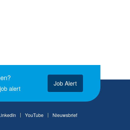
gen?
Job Alert
ob alert
LinkedIn
YouTube
Nieuwsbrief