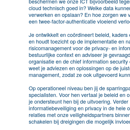
beschermen we onze ICT bijvoorbeeld tege
cloud technisch goed in? Welke data kunnen 
verwerken en opslaan? En hoe zorgen we vo
een twee-factor-authenticatie vloeiend verl
Je ontwikkelt en coördineert beleid, kaders e
en houdt toezicht op de implementatie en na
risicomanagement voor de privacy- en inform
bestuurlijke context en adviseer je gevra
organisatie en de chief information securi
weet je adviezen en oplossingen op de juiste
management, zodat ze ook uitgevoerd kun
Op operationeel niveau ben jij de sparringp
specialisten. Voor hen vertaal je beleid en
je ondersteunt hen bij de uitvoering. Verde
informatiebeveiliging en privacy in de hele
relaties met onze veiligheidspartners binnen
schakelen bij dreigingen die mogelijk invlo