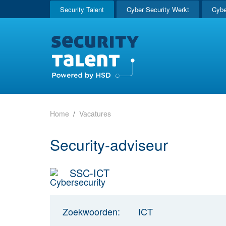
Security Talent
Cyber Security Werkt
Cybe
Home
Vacatures
Security-adviseur
SSC-ICT
Zoekwoorden:
ICT