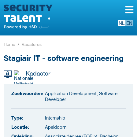
NL
EN
Home
Vacatures
Stagiair IT - software engineering
Kadaster
Zoekwoorden:
Application Development, Software
Developer
Type:
Internship
Locatie:
Apeldoorn
Opleiding:
Associate degree (EQF 5), Bachelor