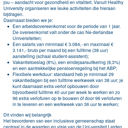
jou – aandacht voor gezondheid en vitaliteit. Vanuit Healthy
University organiseren we leuke activiteiten die hieraan
bijdragen.
Daarnaast bieden we je:
Een arbeidsovereenkomst voor de periode van 1 jaar.
De overeenkomst valt onder de cao Ne-derlandse
Universiteiten;
Een salaris van minimaal € 3.084,- en maximaal €
3.141,- bruto per maand bij een fulltime (38 uur)
aanstelling (schaal student-assistent);
Vakantietoeslag (8%), een eindejaarsuitkering (8,3%)
en een aantrekkelijke pensioenregeling bij het ABP;
Flexibele werkduur: standaard heb je minimaal 29
vakantiedagen bij een fulltime werkweek van 38 uur; je
kunt daarnaast extra verlof opbouwen door
bijvoorbeeld fulltime 40 uur per week te werken en zo
96 extra verlofuren op te bouwen óf door 96 verlofuren
in te leveren en een werkweek van 36 uur te werken;
Dit vinden wij belangrijk
Het bevorderen van een inclusieve gemeenschap staat
centraal in de waarden en visie van de Uni-versiteit Leiden.