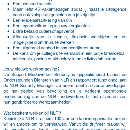
Een passend salaris
Maar liefst 45 vakantiedagen zodat jij naast je uitdagende
baan ook volop kan genieten van je vrije tijd
Een eindejaarsuitkering van 8%
Een tegemoetkoming in jouw zorgkosten
Extra betaald ouderschapsverlof
Afhankelijk van je functie, flexibele werktijden en de
mogelijkheid om thuis te werken
Een uitgebreid aanbod in ons bedrijfsrestaurant
De kans om je collega's te verslaan in een potje tafelvoetbal,
tafeltennis, poolen of airhockey in onze living lab ruimte
Jouw nieuwe werkomgeving?
De Support Medewerker Security is gepositioneerd binnen de
Ondersteunden Diensten van NLR en rapporteert functioneel aan
de NLR Security Manager. Je neemt deel in diverse overleggen
op het gebied van beveiliging en je verleent operationele
ondersteuning aan de NLR medewerkers bij het uitvoeren van
hun gerubriceerde werkzaamheden.
Wat betekent werken bij NLR?
Koninklijke NLR is al ruim 100 jaar een kennisorganisatie met de
wil en ambitie om te vernieuwen. Vanuit die drijfveer maken wij
de wereld van lucht- en ruimtevaart veiliger, duurzamer,