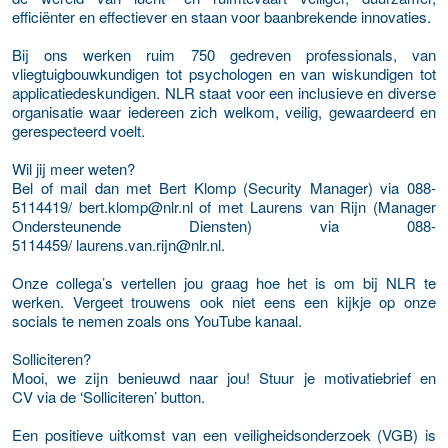
efficiënter en effectiever en staan voor baanbrekende innovaties.
Bij ons werken ruim 750 gedreven professionals, van
vliegtuigbouwkundigen tot psychologen en van wiskundigen tot
applicatiedeskundigen. NLR staat voor een inclusieve en diverse
organisatie waar iedereen zich welkom, veilig, gewaardeerd en
gerespecteerd voelt.
Wil jij meer weten?
Bel of mail dan met Bert Klomp (Security Manager) via 088-
5114419/ bert.klomp@nlr.nl of met Laurens van Rijn (Manager
Ondersteunende Diensten) via 088-
5114459/ laurens.van.rijn@nlr.nl.
Onze collega’s vertellen jou graag hoe het is om bij NLR te
werken. Vergeet trouwens ook niet eens een kijkje op onze
socials te nemen zoals ons YouTube kanaal.
Solliciteren?
Mooi, we zijn benieuwd naar jou! Stuur je motivatiebrief en
CV via de ‘Solliciteren’ button.
Een positieve uitkomst van een veiligheidsonderzoek (VGB) is