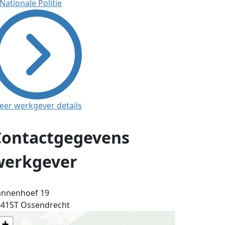
eer werkgever details
Contactgegevens
werkgever
annenhoef 19
641ST
Ossendrecht
+