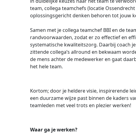
in duidelijke keuzes naar het team te verwoo
team, collega teamchefs (locatie Ossendrecht
oplossingsgericht denken behoren tot jouw 
Samen met je collega teamchef BBI en de tea
randvoorwaarden, zodat er zo effectief en ef
systematische kwaliteitszorg. Daarbij coach je
zittende collega’s allround en bekwaam worde
de mens achter de medewerker en gaat daarbij
het hele team.
Kortom; door je heldere visie, inspirerende l
een duurzame wijze past binnen de kaders van
teamleden met veel trots en plezier werken!
Waar ga je werken?