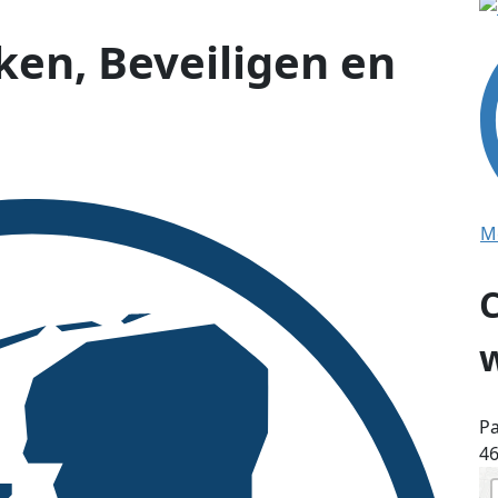
en, Beveiligen en
M
P
4