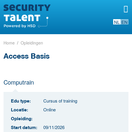
NL
EN
Home
Opleidingen
Access Basis
Computrain
Cursus of training
Edu type:
Online
Locatie:
Opleiding:
09/11/2026
Start datum: