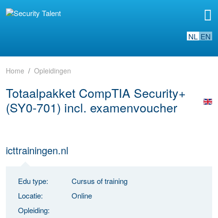
NL
EN
Home
Opleidingen
Totaalpakket CompTIA Security+
(SY0-701) incl. examenvoucher
icttrainingen.nl
Edu type:
Cursus of training
Locatie:
Online
Opleiding: