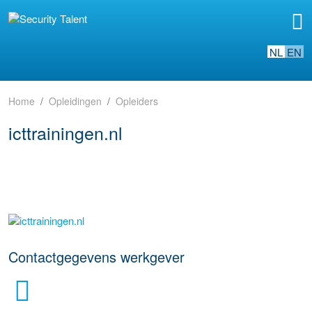
NL
EN
Home
Opleidingen
Opleiders
icttrainingen.nl
ga naar website
Contactgegevens werkgever