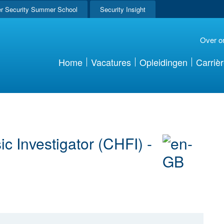
r Security Summer School
Security Insight
Over o
Home
Vacatures
Opleidingen
Carriè
 Investigator (CHFI) -