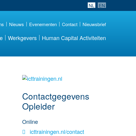
NL
EN
ns
Nieuws
Evenementen
Contact
Nieuwsbrief
re
Werkgevers
Human Capital Activiteiten
over deze opleider
Contactgegevens
Opleider
Online
icttrainingen.nl/contact