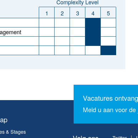
Complexity Level
1
2
3
4
5
nagement
Vacatures ontvan
Meld u aan voor de j
map
es & Stages
Volg ons
Twitter