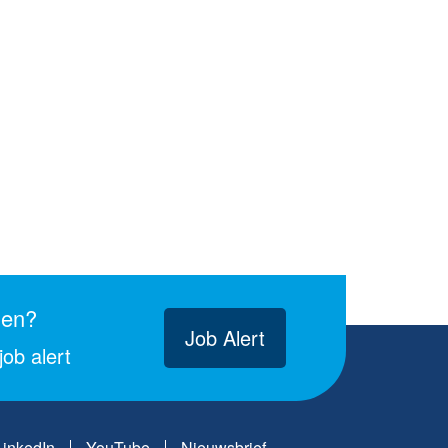
gen?
Job Alert
ob alert
LinkedIn
YouTube
Nieuwsbrief