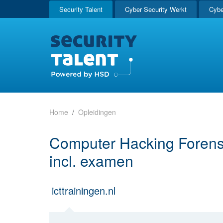
Security Talent
Cyber Security Werkt
Cybe
Home
Opleidingen
Computer Hacking Forensic
incl. examen
icttrainingen.nl