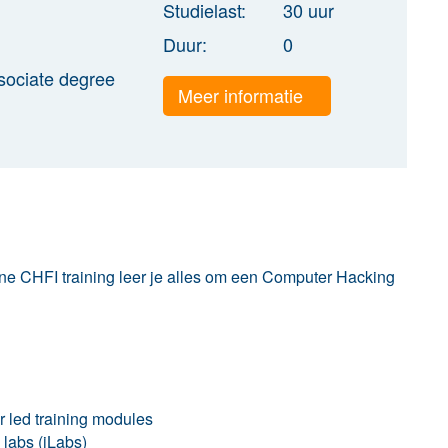
Studielast:
30 uur
Duur:
0
sociate degree
Meer informatie
ine CHFI training
leer je
alles om een Computer Hacking
r led training modules
 labs (iLabs)