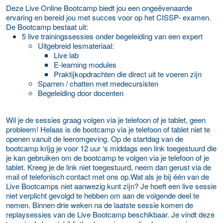
Deze Live Online Bootcamp biedt jou een ongeëvenaarde
ervaring en bereid jou met succes voor op het CISSP- examen.
De Bootcamp bestaat uit:
5 live trainingssessies onder begeleiding van een expert
Uitgebreid lesmateriaal:
Live lab
E-learning modules
Praktijkopdrachten die direct uit te voeren zijn
Sparren / chatten met medecursisten
Begeleiding door docenten
Wil je de sessies graag volgen via je telefoon of je tablet, geen
probleem! Helaas is de bootcamp via je telefoon of tablet niet te
openen vanuit de leeromgeving. Op de startdag van de
bootcamp krijg je voor 12 uur ‘s middags een link toegestuurd die
je kan gebruiken om de bootcamp te volgen via je telefoon of je
tablet. Kreeg je de link niet toegestuurd, neem dan gerust via de
mail of telefonisch contact met ons op.Wat als je bij één van de
Live Bootcamps niet aanwezig kunt zijn? Je hoeft een live sessie
niet verplicht gevolgd te hebben om aan de volgende deel te
nemen. Binnen drie weken na de laatste sessie komen de
replaysessies van de Live Bootcamp beschikbaar. Je vindt deze