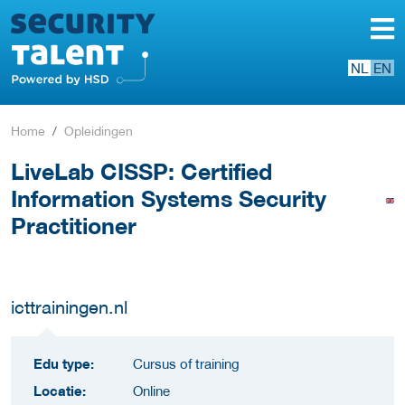
NL
EN
Home
Opleidingen
LiveLab CISSP: Certified
Information Systems Security
Practitioner
icttrainingen.nl
Edu type:
Cursus of training
Locatie:
Online