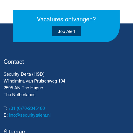
Vacatures ontvangen?
Job Alert
Contact
Security Delta (HSD)
Wilhelmina van Pruisenweg 104
2595 AN The Hague
The Netherlands
T:
+31 (0)70-2045180
E:
info@securitytalent.nl
Sitemap