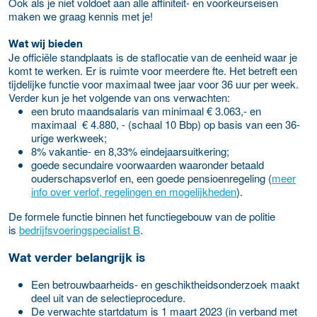
Ook als je niet voldoet aan alle affiniteit- en voorkeurseisen
maken we graag kennis met je!
Wat wij bieden
Je officiële standplaats is de staflocatie van de eenheid waar je
komt te werken. Er is ruimte voor meerdere fte. Het betreft een
tijdelijke functie voor maximaal twee jaar voor 36 uur per week.
Verder kun je het volgende van ons verwachten:
een bruto maandsalaris van minimaal € 3.063,- en
maximaal € 4.880, - (schaal 10 Bbp) op basis van een 36-
urige werkweek;
8% vakantie- en 8,33% eindejaarsuitkering;
goede secundaire voorwaarden waaronder betaald
ouderschapsverlof en, een goede pensioenregeling (
meer
info over verlof, regelingen en mogelijkheden
).
De formele functie binnen het functiegebouw van de politie
is
bedrijfsvoeringspecialist B
.
Wat verder belangrijk is
Een betrouwbaarheids- en geschiktheidsonderzoek maakt
deel uit van de selectieprocedure.
De verwachte startdatum is 1 maart 2023 (in verband met