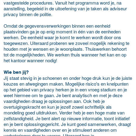
vastgestelde procedures. Vanuit het programma word je, na
aanstelling, begeleid in de uitoefening van je taken als adviseur
privacy binnen de politie.
Omdat de gegevensverwerkingen binnen een eenheid
plaatsvinden ga je op enig moment in één van de eenheden
werken. De eenheid waar je komt te werken wordt door ons
toegewezen. Uiteraard proberen we zoveel mogelijk rekening te
houden met je wensen en je woonplaats. Thuiswerken behoort
tot de mogelijkheden. We werken thuis wanneer het kan en op
het kantoor wanneer nodig!
Wie ben jij?
Jij staat stevig in je schoenen en onder hoge druk kun je de juiste
keuzes en afwegingen maken. Mogelijke risico's en knelpunten
op het gebied van privacy herken je in een vroeg stadium en je
weet hiermee om te gaan. Je bent analytisch en met je deze
vaardigheden draag je oplossingen aan. Ook heb je
overtuigingskracht en kun je jezelf zowel schriftelijk als
mondeling goed uitdrukken. Verder heb je een hoge mate van
zelfstandigheid. Je bent alert op nieuwe informatie, toont initiatief
en je bent oplossingsgericht. Je kunt goed samenwerken, draagt
kennis en vaardigheden over en je stimuleert anderen om
verbeteringen door te voeren. Uiteraard ben je