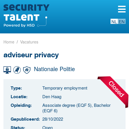
NL
EN
Home
Vacatures
adviseur privacy
Nationale Politie
Temporary employment
Type:
Den Haag
Locatie:
Associate degree (EQF 5), Bachelor
Opleiding:
(EQF 6)
28/10/2022
Gepubliceerd:
Open
Status: