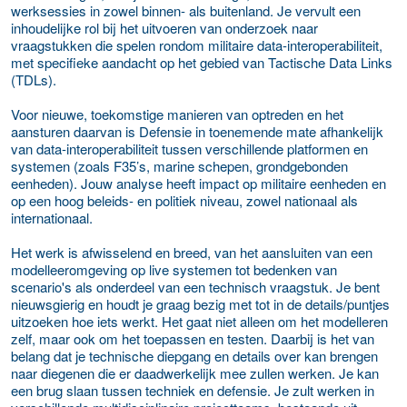
werksessies in zowel binnen- als buitenland. Je vervult een
inhoudelijke rol bij het uitvoeren van onderzoek naar
vraagstukken die spelen rondom militaire data-interoperabiliteit,
met specifieke aandacht op het gebied van Tactische Data Links
(TDLs).
Voor nieuwe, toekomstige manieren van optreden en het
aansturen daarvan is Defensie in toenemende mate afhankelijk
van data-interoperabiliteit tussen verschillende platformen en
systemen (zoals F35’s, marine schepen, grondgebonden
eenheden). Jouw analyse heeft impact op militaire eenheden en
op een hoog beleids- en politiek niveau, zowel nationaal als
internationaal.
Het werk is afwisselend en breed, van het aansluiten van een
modelleeromgeving op live systemen tot bedenken van
scenario's als onderdeel van een technisch vraagstuk. Je bent
nieuwsgierig en houdt je graag bezig met tot in de details/puntjes
uitzoeken hoe iets werkt. Het gaat niet alleen om het modelleren
zelf, maar ook om het toepassen en testen. Daarbij is het van
belang dat je technische diepgang en details over kan brengen
naar diegenen die er daadwerkelijk mee zullen werken. Je kan
een brug slaan tussen techniek en defensie. Je zult werken in