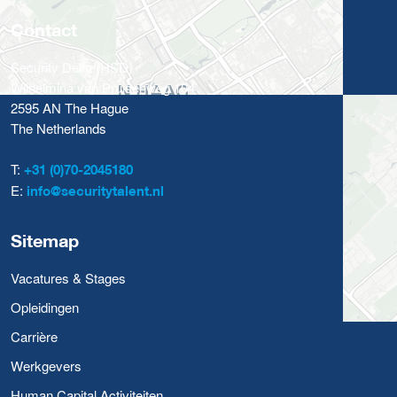
Contact
Security Delta (HSD)
Wilhelmina van Pruisenweg 104
2595 AN The Hague
The Netherlands
T:
+31 (0)70-2045180
E:
info@securitytalent.nl
Sitemap
Vacatures & Stages
Opleidingen
Carrière
Werkgevers
Human Capital Activiteiten