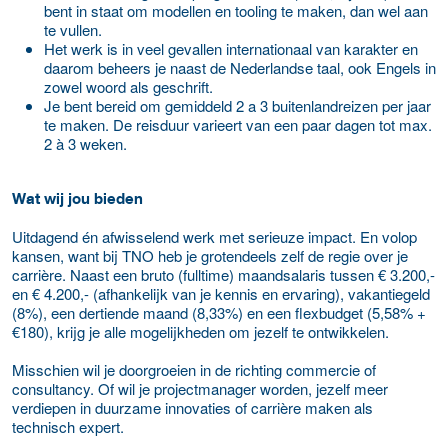
bent in staat om modellen en tooling te maken, dan wel aan
te vullen.
Het werk is in veel gevallen internationaal van karakter en
daarom beheers je naast de Nederlandse taal, ook Engels in
zowel woord als geschrift.
Je bent bereid om gemiddeld 2 a 3 buitenlandreizen per jaar
te maken. De reisduur varieert van een paar dagen tot max.
2 à 3 weken.
Wat wij jou bieden
Uitdagend én afwisselend werk met serieuze impact. En volop
kansen, want bij TNO heb je grotendeels zelf de regie over je
carrière. Naast een bruto (fulltime) maandsalaris tussen € 3.200,-
en € 4.200,- (afhankelijk van je kennis en ervaring), vakantiegeld
(8%), een dertiende maand (8,33%) en een flexbudget (5,58% +
€180), krijg je alle mogelijkheden om jezelf te ontwikkelen.
Misschien wil je doorgroeien in de richting commercie of
consultancy. Of wil je projectmanager worden, jezelf meer
verdiepen in duurzame innovaties of carrière maken als
technisch expert.