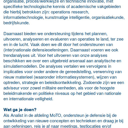
organisatie, proces/werkwijze en technische innovatie, met
specifieke technologische kennis of academische vakgebieden
die hierbij betrokken zijn: operations research,
informatietechnologie, kunstmatige intelligentie, organisatiekunde,
bedrijfskunde.
Daarnaast bieden we ondersteuning tijdens het plannen,
uitvoeren, analyseren en evalueren van operaties te land, ter zee
en in de lucht. Vaak doen we dit door het ondersteunen van
(inter)nationale defensieoefeningen. Daarnaast voeren we ook
trendanalyses uit. Voor het uitvoeren van onze analyses
beschikken we over een uitgebreid arsenaal aan analytische en
simulatiemodellen. De analyses vertalen we vervolgens in
implicaties voor onder andere de gereedstelling, verwerving van
nieuw materieel (waaronder informatiesystemen), wijzen van
optreden, strategie en beleidsontwikkeling. Zodoende zijn we een
adviseur voor zowel militaire eenheden, als voor de hoogste
beleidmakende en politieke niveaus op het gebied van nationale
en internationale veiligheid.
Wat ga je doen?
Als Analist in de afdeling MoTO, ondersteun je defensie bij de
ontwikkeling van nieuwe concepten en technieken en draag je bij
aan oefeningen, reis je af naar meetings, testlocaties en/of