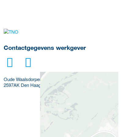
Meer werkgever details
Contactgegevens werkgever
Oude Waalsdorperweg 63
2597AK
Den Haag