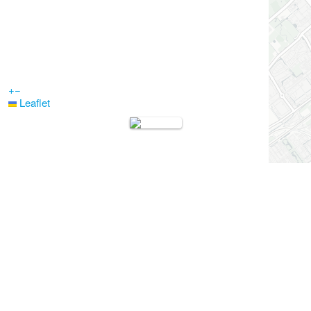
+
−
Leaflet