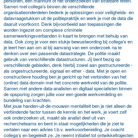
personen, een manhunt of het onderzoeken van strafbare feiten.
Samen met collega's binnen de verschillende
organisatieonderdelen bedenk je oplossingen voor veiligheids- en
datavraagstukken uit de politiepraktijk en werk je met de data die
daaruit voortkomt. Denk bijvoorbeeld aan toepassingen die
worden ingezet om complexe criminele
samenwerkingsverbanden in kaart te brengen met behulp van
data. Ook zorg je voor een stukje bewustwording bij collega's en
je leert hen aan om al bij aanvang van een onderzoek na te
denken over een passende datastrategie. De politie maakt
gebruik van verschillende datastructuren. Jij bent bezig op
verschillende gebieden, denk hierbij zowel aan gestructureerde -
als ongestructureerde, signaal en ether - data. Met je open en
constructieve houding ben je gericht op het verbinden van het
(online) data domein met het concrete werkveld van de politie.
Samen met andere data-analisten en digitaal specialisten binnen
de opsporing zorgen jullie voor een goede werkverdeling en
bundeling van krachten.
Met jouw handen-uit-de-mouwen mentaliteit ben je niet alleen de
verbindende factor tussen de kennis en het werk, je voert zelf
ook onderzoeken uit, maakt als analist deel uit van
rechercheteams en bent in staat mogelijkheden die je ziet te
vertalen naar een advies t.b.v. werkvoorbereiding. Je coacht
collega’s en begeleidt ze. Je neemt initiatief tot ontwikkeltrajecten