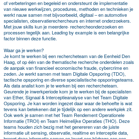
of verbeteringen en begeleid en ondersteunt de implementatie
van nieuwe werkwijzen, procedures, methoden en technieken je
werkt nauw samen met bijvoorbeeld, digitaal – en automotive
specialisten, observatierechercheurs en internet onderzoekers.
Met jouw skills kun je meerdere· rechercheonderzoeken en
processen tegelijk aan
. Leading by example
is een belangrijke
factor binnen deze functie.
Waar ga je werken?
Je komt te werken bij een rechercheteam van de Eenheid Den
Haag, of op één van de thematische recherche onderdelen zoals
de aanpak van financieel economische fraude, cybercrime en
zeden. Je werkt samen met team Digitale Opsporing (TDO),
tactische opsporing en diverse specialistische opsporingsteams.
Als data analist kom je te werken bij een rechercheteam.
Geurende je inwerkperiode kom je te werken bij de specialisten
van Ether, Signaal & Interceptieanalyse van het Team Digitale
Opsporing. Je kan worden ingezet daar waar de behoefte is wat
tevens kan betekenen dat je tijdelijk op een andere werkplek zit.
Ook werk je samen met het Team Rendement Operationele
Informatie (TROI) en Team Heimelijke Operaties (THO). Deze
teams houden zich bezig met het genereren van de juiste
informatie uit sensing, observatie, realtime en interceptie data,
brengt deze informatie samen en levert een bijdrage aan een