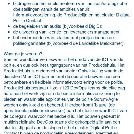
bijdragen aan het implementeren van tactisch/strategische
doelstellingen vanuit de ambities vanuit
Informatievoorziening, de Productielijn en het cluster Digitaal
Politie Contact;
de begeleiden van audits (bijvoorbeeld DigiD);
de uitvoering van licentie- en leveranciersmanagement;
het onderhouden van relaties met partijen binnen de
politieorganisatie (bijvoorbeeld de Landelijke Meldkamer).
Waar ga je werken?
Snel en wendbaar vernieuwen is het credo van de ICT van de
politie, en dus ook het uitgangspunt van het Productiehuis. Het
Productiehuis is onderdeel van sector Ontwikkeling waarin de
diensten IM en ICT samen met de operatie bouwen aan een
betrouwbare en flexibele informatievoorziening voor de politie.
Productiehuis bestaat uit zo’n 120 DevOps-teams die elke dag
hard aan het werk zijn om de beste informatievoorziening te
bieden en waarin alle applicaties van de politie Scrum/Agile
worden ontwikkeld en beheerd. Hierdoor komt 'blauw' (de
operationele politiemedewerker) aan het stuur en wordt ICT van
de collega's waarvoor het bedoeld is. Het bouwen gebeurt in
multidisciplinaire DevOps-teams die gekoppeld zijn aan een
cluster. Jij gaat aan de slag in bij het cluster Digitaal Politie
Contact binnen de productielijn Vreemdelingen, Identiteit en