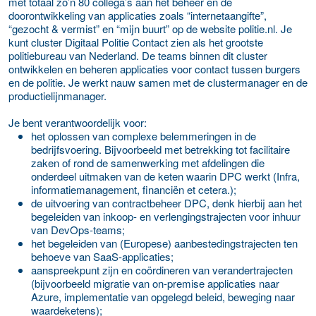
met totaal zo’n 80 collega’s aan het beheer en de
doorontwikkeling van applicaties zoals “internetaangifte”,
“gezocht & vermist” en “mijn buurt” op de website politie.nl. Je
kunt cluster Digitaal Politie Contact zien als het grootste
politiebureau van Nederland. De teams binnen dit cluster
ontwikkelen en beheren applicaties voor contact tussen burgers
en de politie. Je werkt nauw samen met de clustermanager en de
productielijnmanager.
Je bent verantwoordelijk voor:
het oplossen van complexe belemmeringen in de
bedrijfsvoering. Bijvoorbeeld met betrekking tot facilitaire
zaken of rond de samenwerking met afdelingen die
onderdeel uitmaken van de keten waarin DPC werkt (Infra,
informatiemanagement, financiën et cetera.);
de uitvoering van contractbeheer DPC, denk hierbij aan het
begeleiden van inkoop- en verlengingstrajecten voor inhuur
van DevOps-teams;
het begeleiden van (Europese) aanbestedingstrajecten ten
behoeve van SaaS-applicaties;
aanspreekpunt zijn en coördineren van verandertrajecten
(bijvoorbeeld migratie van on-premise applicaties naar
Azure, implementatie van opgelegd beleid, beweging naar
waardeketens);