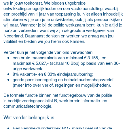
we in jouw toekomst. We bieden uitgebreide
ontwikkelingsmogelijkheden en een vaste aanstelling, waarbij
een proeftijd van 1 jaar van toepassing is. Niet alleen inhoudelijk
stimuleren wij je om je te ontwikkelen, ook jij als persoon kijken
wij naar. Wanneer je bij de politie werkzaam bent, kun je altijd je
horizon verbreden, want wij zijn dé grootste werkgever van
Nederland. Daarnaast denken en werken we graag aan jou
vitaliteit en bieden we jou hierin ook kansen.
Verder kun je het volgende van ons verwachten:
een bruto maandsalaris van minimaal € 3.155,- en
maximaal € 5.027,- (schaal 10 Bbp) op basis van een 36-
urige werkweek;
8% vakantie- en 8,33% eindejaarsuitkering;
goede pensioenregeling en betaald ouderschapsverlof
(meer info over verlof, regelingen en mogelijkheden).
De formele functie binnen het functiegebouw van de politie
is bedrijfsvoeringspecialist B, werkterrein informatie- en
communicatietechnologie.
Wat verder belangrijk is
Een veiligheidsonderzoek BO+ maakt deel uit van de