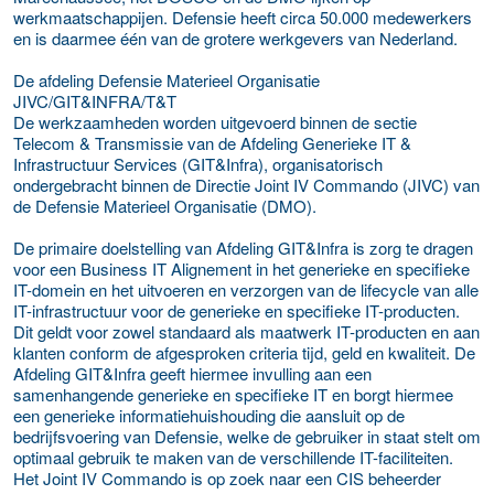
werkmaatschappijen. Defensie heeft circa 50.000 medewerkers
en is daarmee één van de grotere werkgevers van Nederland.
De afdeling Defensie Materieel Organisatie
JIVC/GIT&INFRA/T&T
De werkzaamheden worden uitgevoerd binnen de sectie
Telecom & Transmissie van de Afdeling Generieke IT &
Infrastructuur Services (GIT&Infra), organisatorisch
ondergebracht binnen de Directie Joint IV Commando (JIVC) van
de Defensie Materieel Organisatie (DMO).
De primaire doelstelling van Afdeling GIT&Infra is zorg te dragen
voor een Business IT Alignement in het generieke en specifieke
IT-domein en het uitvoeren en verzorgen van de lifecycle van alle
IT-infrastructuur voor de generieke en specifieke IT-producten.
Dit geldt voor zowel standaard als maatwerk IT-producten en aan
klanten conform de afgesproken criteria tijd, geld en kwaliteit. De
Afdeling GIT&Infra geeft hiermee invulling aan een
samenhangende generieke en specifieke IT en borgt hiermee
een generieke informatiehuishouding die aansluit op de
bedrijfsvoering van Defensie, welke de gebruiker in staat stelt om
optimaal gebruik te maken van de verschillende IT-faciliteiten.
Het Joint IV Commando is op zoek naar een CIS beheerder