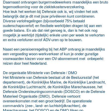
Daarnaast ontvangen burgermedewerkers maandelijks een bruto
tegemoetkoming voor de ziektekostenverzekering.
Hoe leuk het werken bij Defensie ook is, wij vinden het ook
belangrijk dat je dit met jouw privéleven kunt combineren.
Diverse verlofregelingen (bijvoorbeeld 75% betaald
ouderschapsverlof) en flexibele werktijden dragen bij aan een
goede balans. En als dat niet genoeg is, dan is het ook nog
mogelijk je werktijd (tijdelijk) enkele uren per week te verkorten
en extra verlofuren en/of ADV-uren op te bouwen.
Naast een pensioenregeling bij het ABP ontvang je maandelijks
een vergoeding woon-werkverkeer of kun je onder gunstige
voorwaarden kiezen voor een OV-abonnement met onbeperkt
reizen door heel Nederland.
De organisatie Ministerie van Defensie / DMO
Het Ministerie van Defensie bestaat uit de Bestuursstaf (het
departement), de Koninklijke Marine, de Koninklijke Landmacht,
de Koninklijke Luchtmacht, de Koninklijke Marechaussee, het
Defensie Ondersteuningscommando (DOSCO) en de Defensie
Materieel Organisatie (DMO). Defensie vertoont
overeenkomsten met een groot bedrijf. De operationele
commando's (zee-, land- en luchtstrijdkrachten), de
Marechaussee, het DOSCO en de DMO lijken op