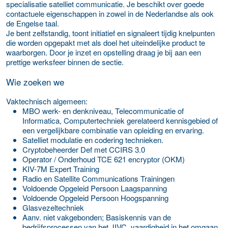
specialisatie satelliet communicatie. Je beschikt over goede
contactuele eigenschappen in zowel in de Nederlandse als ook
de Engelse taal.
Je bent zelfstandig, toont initiatief en signaleert tijdig knelpunten
die worden opgepakt met als doel het uiteindelijke product te
waarborgen. Door je inzet en opstelling draag je bij aan een
prettige werksfeer binnen de sectie.
Wie zoeken we
Vaktechnisch algemeen:
MBO werk- en denkniveau, Telecommunicatie of
Informatica, Computertechniek gerelateerd kennisgebied of
een vergelijkbare combinatie van opleiding en ervaring.
Satelliet modulatie en codering technieken.
Cryptobeheerder Def met CCIRS 3.0
Operator / Onderhoud TCE 621 encryptor (OKM)
KIV-7M Expert Training
Radio en Satellite Communications Trainingen
Voldoende Opgeleid Persoon Laagspanning
Voldoende Opgeleid Persoon Hoogspanning
Glasvezeltechniek
Aanv. niet vakgebonden; Basiskennis van de
bedrijfsprocessen van het JIVC, vaardigheid in het omgaan