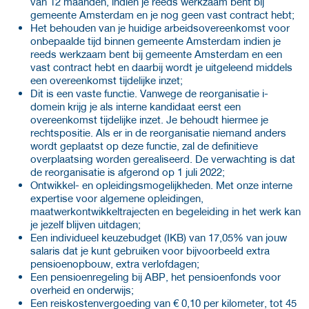
van 12 maanden, indien je reeds werkzaam bent bij
gemeente Amsterdam en je nog geen vast contract hebt;
Het behouden van je huidige arbeidsovereenkomst voor
onbepaalde tijd binnen gemeente Amsterdam indien je
reeds werkzaam bent bij gemeente Amsterdam en een
vast contract hebt en daarbij wordt je uitgeleend middels
een overeenkomst tijdelijke inzet;
Dit is een vaste functie. Vanwege de reorganisatie i-
domein krijg je als interne kandidaat eerst een
overeenkomst tijdelijke inzet. Je behoudt hiermee je
rechtspositie. Als er in de reorganisatie niemand anders
wordt geplaatst op deze functie, zal de definitieve
overplaatsing worden gerealiseerd. De verwachting is dat
de reorganisatie is afgerond op 1 juli 2022;
Ontwikkel- en opleidingsmogelijkheden. Met onze interne
expertise voor algemene opleidingen,
maatwerkontwikkeltrajecten en begeleiding in het werk kan
je jezelf blijven uitdagen;
Een individueel keuzebudget (IKB) van 17,05% van jouw
salaris dat je kunt gebruiken voor bijvoorbeeld extra
pensioenopbouw, extra verlofdagen;
Een pensioenregeling bij ABP, het pensioenfonds voor
overheid en onderwijs;
Een reiskostenvergoeding van € 0,10 per kilometer, tot 45