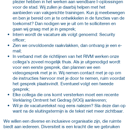
plezier hebben in het werken aan wendbare I-oplossingen
voor de stad. Wij zullen je daarbij helpen met het
aanbieden van vakgerichte trainingen. Kun jij meebewegen
en ben je bereid om je te ontwikkelen in de functies van de
toekomst? Dan nodigen we je uit om te solliciteren en
gaan wij graag met je in gesprek;
Intern wordt de vacature als volgt genoemd: Security
officer;
Zien we onvoldoende raakvlakken, dan ontvang je een e-
mail;
In verband met de richtlijnen van het RIVM werken onze
collega’s zoveel mogelijk thuis. Als je uitgenodigd wordt
voor een eerste gesprek, dan plannen we een
videogesprek met je in. Wij nemen contact met je op om
de instructies hiervoor met je door te nemen, ruim voordat
het gesprek plaatsvindt. Eventueel volgt een tweede
gesprek;
Elke collega die ons komt versterken moet een recente
Verklaring Omtrent het Gedrag (VOG) aanleveren;
Wil je de vacaturetekst nog eens nalezen? Sla deze dan op
want na de sluitingstermijn is de tekst niet meer zichtbaar.
We willen een diverse en inclusieve organisatie zijn, die ruimte
biedt aan iedereen. Diversiteit is een kracht die we gebruiken