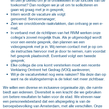
en ben je bereid om je te ontwikkelen in de functies van de
toekomst? Dan nodigen we je uit om te solliciteren en
gaan wij graag met je in gesprek;
Intern wordt de vacature als volgt
genoemd: Servicemanager;
Zien we onvoldoende raakvlakken, dan ontvang je een e-
mail;
In verband met de richtlijnen van het RIVM werken onze
collega’s zoveel mogelijk thuis. Als je uitgenodigd wordt
voor een eerste gesprek, dan plannen we een
videogesprek met je in. Wij nemen contact met je op om
de instructies hiervoor met je door te nemen, ruim voordat
het gesprek plaatsvindt. Eventueel volgt een tweede
gesprek;
Elke collega die ons komt versterken moet een recente
Verklaring Omtrent het Gedrag (VOG) aanleveren;
Wil je de vacaturetekst nog eens nalezen? Sla deze dan op
want na de sluitingstermijn is de tekst niet meer zichtbaar.
We willen een diverse en inclusieve organisatie zijn, die ruimte
biedt aan iedereen. Diversiteit is een kracht die we gebruiken
om betere resultaten te halen voor de stad. We streven naar
een personeelsbestand dat een afspiegeling is van de
beroepsbevolking van Amsterdam, met alle verschillen. Onze