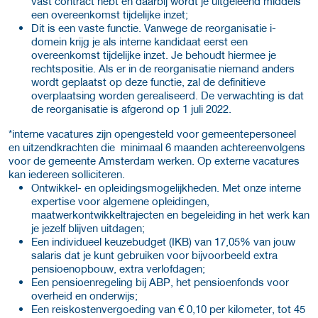
vast contract hebt en daarbij wordt je uitgeleend middels
een overeenkomst tijdelijke inzet;
Dit is een vaste functie. Vanwege de reorganisatie i-
domein krijg je als interne kandidaat eerst een
overeenkomst tijdelijke inzet. Je behoudt hiermee je
rechtspositie. Als er in de reorganisatie niemand anders
wordt geplaatst op deze functie, zal de definitieve
overplaatsing worden gerealiseerd. De verwachting is dat
de reorganisatie is afgerond op 1 juli 2022.
*interne vacatures zijn opengesteld voor gemeentepersoneel
en uitzendkrachten die minimaal 6 maanden achtereenvolgens
voor de gemeente Amsterdam werken. Op externe vacatures
kan iedereen solliciteren.
Ontwikkel- en opleidingsmogelijkheden. Met onze interne
expertise voor algemene opleidingen,
maatwerkontwikkeltrajecten en begeleiding in het werk kan
je jezelf blijven uitdagen;
Een individueel keuzebudget (IKB) van 17,05% van jouw
salaris dat je kunt gebruiken voor bijvoorbeeld extra
pensioenopbouw, extra verlofdagen;
Een pensioenregeling bij ABP, het pensioenfonds voor
overheid en onderwijs;
Een reiskostenvergoeding van € 0,10 per kilometer, tot 45