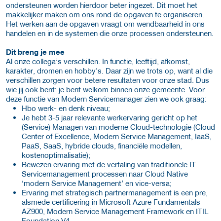
ondersteunen worden hierdoor beter ingezet. Dit moet het
makkelijker maken om ons rond de opgaven te organiseren.
Het werken aan de opgaven vraagt om wendbaarheid in ons
handelen en in de systemen die onze processen ondersteunen.
Dit breng je mee
Al onze collega’s verschillen. In functie, leeftijd, afkomst,
karakter, dromen en hobby’s. Daar zijn we trots op, want al die
verschillen zorgen voor betere resultaten voor onze stad. Dus
wie jij ook bent: je bent welkom binnen onze gemeente. Voor
deze functie van Modern Servicemanager zien we ook graag:
Hbo werk- en denk niveau;
Je hebt 3-5 jaar relevante werkervaring gericht op het
(Service) Managen van moderne Cloud-technologie (Cloud
Center of Excellence, Modern Service Management, IaaS,
PaaS, SaaS, hybride clouds, financiële modellen,
kostenoptimalisatie);
Bewezen ervaring met de vertaling van traditionele IT
Servicemanagement processen naar Cloud Native
‘modern Service Management’ en vice-versa;
Ervaring met strategisch partnermanagement is een pre,
alsmede certificering in Microsoft Azure Fundamentals
AZ900, Modern Service Management Framework en ITIL
Foundation V4.