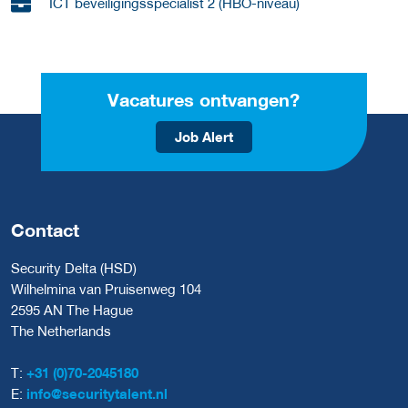
ICT beveiligingsspecialist 2 (HBO-niveau)
Vacatures ontvangen?
Job Alert
Contact
Security Delta (HSD)
Wilhelmina van Pruisenweg 104
2595 AN The Hague
The Netherlands
T:
+31 (0)70-2045180
E:
info@securitytalent.nl