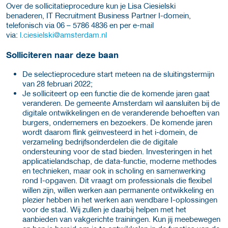
Over de sollicitatieprocedure kun je Lisa Ciesielski
benaderen, IT Recruitment Business Partner I-domein,
telefonisch via 06 – 5786 4836 en per e-mail
via:
l.ciesielski@amsterdam.nl
Solliciteren naar deze baan
De selectieprocedure start meteen na de sluitingstermijn
van 28 februari 2022;
Je solliciteert op een functie die de komende jaren gaat
veranderen. De gemeente Amsterdam wil aansluiten bij de
digitale ontwikkelingen en de veranderende behoeften van
burgers, ondernemers en bezoekers. De komende jaren
wordt daarom flink geïnvesteerd in het i-domein, de
verzameling bedrijfsonderdelen die de digitale
ondersteuning voor de stad bieden. Investeringen in het
applicatielandschap, de data-functie, moderne methodes
en technieken, maar ook in scholing en samenwerking
rond I-opgaven. Dit vraagt om professionals die flexibel
willen zijn, willen werken aan permanente ontwikkeling en
plezier hebben in het werken aan wendbare I-oplossingen
voor de stad. Wij zullen je daarbij helpen met het
aanbieden van vakgerichte trainingen. Kun jij meebewegen