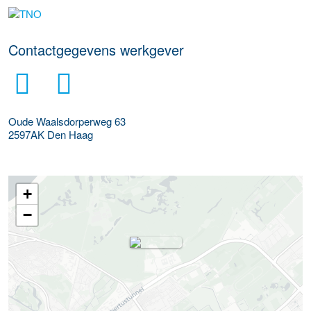
Meer werkgever details
Contactgegevens werkgever
Oude Waalsdorperweg 63
2597AK
Den Haag
+
−