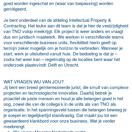
goed worden ingeschat en (waar van toepassing) worden
gemitigeerd.
Je bent onderdeel van de afdeling Intellectual Property &
Contracting. Het leuke aan dit team is dat je hier de veelzijdigheid
van TNO volop meekrijgt. Elk project is weer anders en vraagt
dus om juridisch maatwerk. We werken in verschillende teams
voor verschillende business units, flexibiliteit hierin geeft op
termijn zeker mogelijk om je horizon te verbreden. Wanneer je
start, werk je uitsluitend vanuit huis. De bedoeling is dat je –
zodra het weer kan – regelmatig op de locaties bent waar het
onderzoek plaatsvindt: Delft en Utrecht.
WAT VRAGEN WIJ VAN JOU?
Jij bent een breed geïnteresseerde jurist, die smult van complexe
projecten en technologische innovaties. Daarbij betrek je
proactief de juiste mensen en houd je alle belangen goed in het
oog, zowel die van de collega’s in de units als van TNO als
organisatie. In het spanningsveld tussen die belangen beweeg je
je soepel en tegelijkertijd standvastig. Dat maakt jou tot een
gewaardeerd klankbord voor onze business. Wat je verder
meebrengt:
Wo-niveau Meester Nederlands recht;