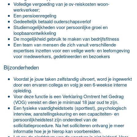
Volledige vergoeding van je ov-reiskosten woon-
werkverkeer;
Een pensioenregeling
Gedeeltelijk betaald ouderschapsverlof
Studiemogelijkheden voor persoonlijke groei en
loopbaanontwikkeling
De mogelijkheid gebruik te maken van bedrijfsfitness
Een team van mensen die zich vanuit verschillende
expertises inzetten voor een veilige werk- en leefomgeving
voor medewerkers, gedetineerden en bezoekers
Bijzonderheden
Voordat je jouw taken zelfstandig uitvoert, word je ingewerkt
door een ervaren collega en volg je een 6-weekse interne
opleiding.
Voor deze functie is een Verklaring Omtrent het Gedrag
(VOG) vereist en dien je minimaal 18 jaar oud te zijn.
Een fysieke vaardigheidstoets (sporttest), psychologisch
interview, aanstellingskeuring en een capaciteiten- en
persoonlijkheidstest zijn onderdeel van de
sollicitatieprocedure. Na het solliciteren ontvang je meer
informatie hoe je je hierop kan voorbereiden.
Let op: de einddatum van de vacature is niet leidend. Voor