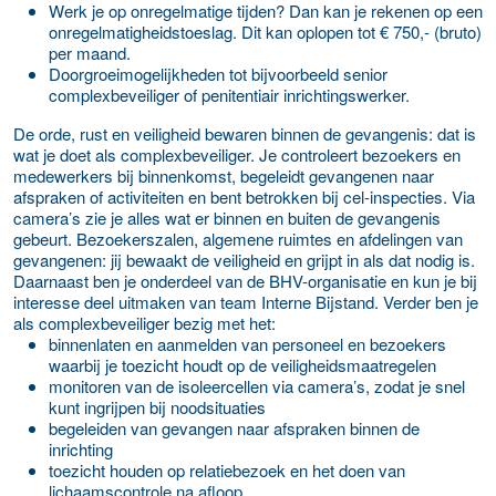
Werk je op onregelmatige tijden? Dan kan je rekenen op een
onregelmatigheidstoeslag. Dit kan oplopen tot € 750,- (bruto)
per maand.
Doorgroeimogelijkheden tot bijvoorbeeld senior
complexbeveiliger of penitentiair inrichtingswerker.
De orde, rust en veiligheid bewaren binnen de gevangenis: dat is
wat je doet als complexbeveiliger. Je controleert bezoekers en
medewerkers bij binnenkomst, begeleidt gevangenen naar
afspraken of activiteiten en bent betrokken bij cel-inspecties. Via
camera’s zie je alles wat er binnen en buiten de gevangenis
gebeurt. Bezoekerszalen, algemene ruimtes en afdelingen van
gevangenen: jij bewaakt de veiligheid en grijpt in als dat nodig is.
Daarnaast ben je onderdeel van de BHV-organisatie en kun je bij
interesse deel uitmaken van team Interne Bijstand. Verder ben je
als complexbeveiliger bezig met het:
binnenlaten en aanmelden van personeel en bezoekers
waarbij je toezicht houdt op de veiligheidsmaatregelen
monitoren van de isoleercellen via camera’s, zodat je snel
kunt ingrijpen bij noodsituaties
begeleiden van gevangen naar afspraken binnen de
inrichting
toezicht houden op relatiebezoek en het doen van
lichaamscontrole na afloop