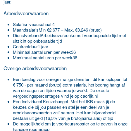
jaar.
Arbeidsvoorwaarden
Salaris­niveauschaal 4
Maand­salarisMin €2.677 – Max. €3.246 (bruto)
Dienst­verbandArbeidsovereenkomst voor bepaalde tijd met
uitzicht op onbepaalde tijd
Contract­duur1 jaar
Minimaal aantal uren per week36
Maximaal aantal uren per week36
Overige arbeidsvoorwaarden
Een toeslag voor onregelmatige diensten, dit kan oplopen tot
€ 750,- per maand (bruto) extra salaris, het bedrag hangt af
van de dagen en tijden waarop je werkt. De exacte
vergoedingspercentages vind je op caorijk.nl
Een Individueel Keuzebudget. Met het IKB maak jij de
keuzes die bij jou passen en stel je een deel van je
arbeidsvoorwaarden zelf samen. Het kan bijvoorbeeld
bestaan uit geld (16,5% van je brutojaarsalaris) of tijd
De mogelijkheid om je voorkeursrooster op te geven in onze
handige roosterapp