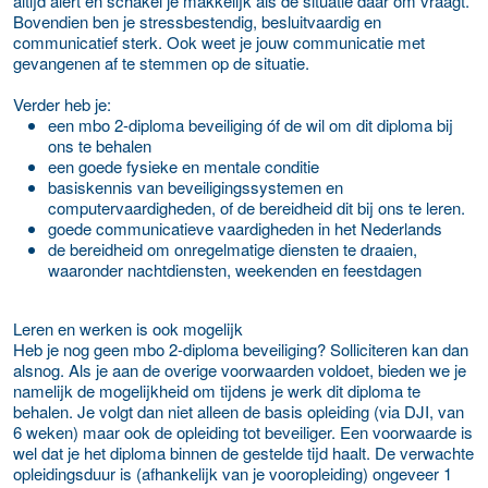
altijd alert en schakel je makkelijk als de situatie daar om vraagt.
Bovendien ben je stressbestendig, besluitvaardig en
communicatief sterk. Ook weet je jouw communicatie met
gevangenen af te stemmen op de situatie.
Verder heb je:
een mbo 2-diploma beveiliging óf de wil om dit diploma bij
ons te behalen
een goede fysieke en mentale conditie
basiskennis van beveiligingssystemen en
computervaardigheden, of de bereidheid dit bij ons te leren.
goede communicatieve vaardigheden in het Nederlands
de bereidheid om onregelmatige diensten te draaien,
waaronder nachtdiensten, weekenden en feestdagen
Leren en werken is ook mogelijk
Heb je nog geen mbo 2-diploma beveiliging? Solliciteren kan dan
alsnog. Als je aan de overige voorwaarden voldoet, bieden we je
namelijk de mogelijkheid om tijdens je werk dit diploma te
behalen. Je volgt dan niet alleen de basis opleiding (via DJI, van
6 weken) maar ook de opleiding tot beveiliger. Een voorwaarde is
wel dat je het diploma binnen de gestelde tijd haalt. De verwachte
opleidingsduur is (afhankelijk van je vooropleiding) ongeveer 1