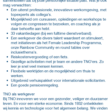
samenstellen dat bij jouw persoonlijke situatie past. Wat je ook
mag verwachten:
Een uiterst professionele, innovatieve werkomgeving, met
topexperts als collega’s.
Mogelijkheid om cursussen, opleidingen en workshops te
volgen en congressen te bezoeken, en coaching als je
daar behoefte aan hebt.
33 vakantiedagen (bij een fulltime dienstverband).
Een werkgever die divers talent waardeert en stimuleert,
met initiatieven als het Female Leadership Programma,
onze Rainbow Community en round tables over
inclusiethema’s.
Reiskostenvergoeding of een fiets.
Gezellige activiteiten met je team en andere TNO'ers. Zo
leer je snel veel mensen kennen.
Flexibele werktijden en de mogelijkheid om thuis te
werken.
Uitgebreid verhuispakket voor internationale sollicitanten.
Een goede pensioenregeling.
TNO als werkgever
Bij TNO innoveren we voor een gezonder, veiliger en duurzamer
leven. En voor een sterke economie. Sinds 1932 ontwikkelen
wij kennis en technologie voor het algemeen belang. We vinden