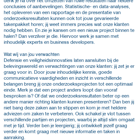
denk je na over het omzetten van ruwe resultaten naar heldere
conclusies of aanbevelingen. Statistische- en data-analyses,
het opleveren van een rapportage en de presentatie van
onderzoeksresultaten kunnen ook tot jouw gevarieerde
takenpakket horen; jij weet immers precies wat onze klanten
nodig hebben. En zie je kansen om een nieuw project binnen te
halen? Dan verzilver je die. Hiervoor werk je samen met
inhoudelijk experts en business developers.
Wat wij van jou verwachten
Defensie en veiligheidsinnovaties laten aansluiten bij de
belevingswereld en verwachtingen van onze klanten: jij zet je er
graag voor in. Door jouw inhoudelijke kennis, goede
communicatieve vaardigheden en inzicht in verschillende
belangen breng jij onze onderzoeksprojecten tot een optimaal
einde. Merk je dat een project anders loopt dan vooraf
besproken is? Of dat we onderzoeksresultaten beter op een
andere manier richting klanten kunnen presenteren? Dan ben jij
niet bang deze zaken aan te stippen en kom je met heldere
adviezen om zaken te verbeteren. Ook schakel je vlot tussen
verschillende partijen en projecten, waarbij je altijd slim omgaat
met je tijd. Verder ben je leergierig; jij ontwikkelt jezelf graag
verder en komt graag met nieuwe informatie en taken in
aanraking.