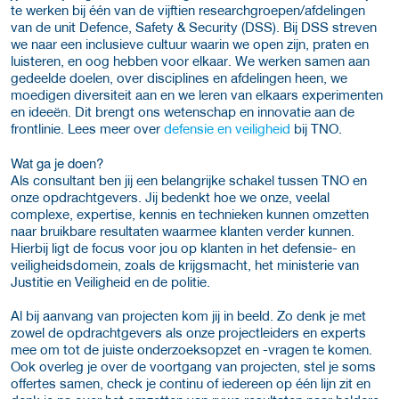
te werken bij één van de vijftien researchgroepen/afdelingen
van de unit Defence, Safety & Security (DSS). Bij DSS streven
we naar een inclusieve cultuur waarin we open zijn, praten en
luisteren, en oog hebben voor elkaar. We werken samen aan
gedeelde doelen, over disciplines en afdelingen heen, we
moedigen diversiteit aan en we leren van elkaars experimenten
en ideeën. Dit brengt ons wetenschap en innovatie aan de
frontlinie. Lees meer over
defensie en veiligheid
bij TNO.
Wat ga je doen?
Als consultant ben jij een belangrijke schakel tussen TNO en
onze opdrachtgevers. Jij bedenkt hoe we onze, veelal
complexe, expertise, kennis en technieken kunnen omzetten
naar bruikbare resultaten waarmee klanten verder kunnen.
Hierbij ligt de focus voor jou op klanten in het defensie- en
veiligheidsdomein, zoals de krijgsmacht, het ministerie van
Justitie en Veiligheid en de politie.
Al bij aanvang van projecten kom jij in beeld. Zo denk je met
zowel de opdrachtgevers als onze projectleiders en experts
mee om tot de juiste onderzoeksopzet en -vragen te komen.
Ook overleg je over de voortgang van projecten, stel je soms
offertes samen, check je continu of iedereen op één lijn zit en