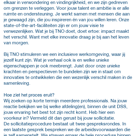
elkaar in verwondering en vindingrijkheid, en we zijn gedreven
om grenzen te verleggen. Voor jouw talent en ambitie is er alle
ruimte en ondersteuning. Je werkt samen met mensen die aan
je gewaagd zijn, die jou inspireren én van jou willen leren. Onze
state-of-the-art-faciliteiten zijn er om jouw visie te
verwezenlijken. Wat je bij TNO doet, doet ertoe: impact maakt
het verschil. Want met elke innovatie draag je bij aan het leven
van morgen.
Bij TNO stimuleren we een inclusieve werkomgeving, waar jij
jezelf kunt zijn. Wat je verhaal ook is en welke unieke
eigenschappen je ook meebrengt. Juist door onze unieke
krachten en perspectieven te bundelen zijn we in staat om
innovaties te ontwikkelen die een wezenlijk verschil maken in de
samenleving.
Hoe ziet het proces eruit?
Wij zoeken op korte termijn meerdere professionals. Na jouw
reactie bekijken we bij welke afdeling(en), binnen de unit DSS,
jouw ervaring het best tot zijn recht komt. Heb hier een
voorkeur in? Vermeld dit dan gerust bij jouw sollicitatie.
De sollicitatieprocedure bestaat uit twee gespreksrondes. In
een laatste gesprek bespreken we de arbeidsvoorwaarden die
je zelf samenstelt. We streven ernaar de hele procedure binnen