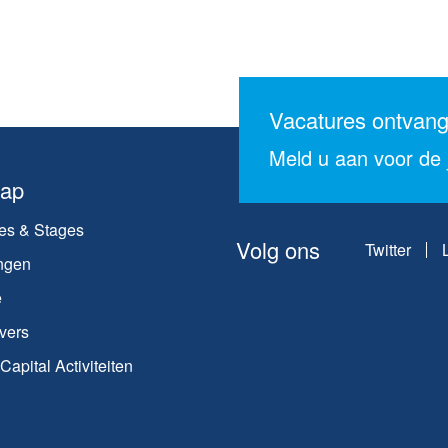
Vacatures ontvan
Meld u aan voor de j
map
es & Stages
Volg ons
Twitter
ngen
e
vers
apital Activiteiten