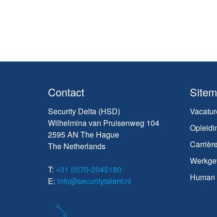
Contact
Site
Security Delta (HSD)
Vacatur
Wilhelmina van Pruisenweg 104
Opleidi
2595 AN The Hague
Carrièr
The Netherlands
Werkge
T:
+31 (0)70-2045180
Human C
E:
info@securitytalent.nl