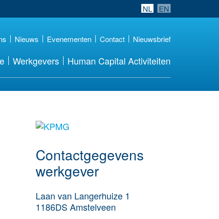
NL
EN
ns
Nieuws
Evenementen
Contact
Nieuwsbrief
re
Werkgevers
Human Capital Activiteiten
Meer werkgever
details
Contactgegevens
werkgever
Laan van Langerhuize 1
1186DS
Amstelveen