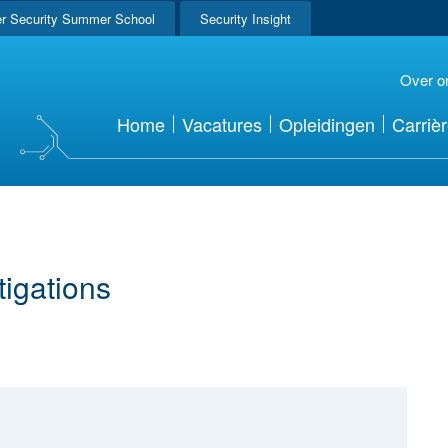
r Security Summer School
Security Insight
Over o
Home
Vacatures
Opleidingen
Carriè
tigations