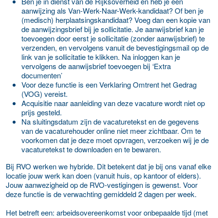
Ben je in dienst van de Rijksoverheid en heb je een
aanwijzing als Van-Werk-Naar-Werk-kandidaat? Of ben je
(medisch) herplaatsingskandidaat? Voeg dan een kopie van
de aanwijzingsbrief bij je sollicitatie. Je aanwijsbrief kan je
toevoegen door eerst je sollicitatie (zonder aanwijsbrief) te
verzenden, en vervolgens vanuit de bevestigingsmail op de
link van je sollicitatie te klikken. Na inloggen kan je
vervolgens de aanwijsbrief toevoegen bij ‘Extra
documenten’
Voor deze functie is een Verklaring Omtrent het Gedrag
(VOG) vereist.
Acquisitie naar aanleiding van deze vacature wordt niet op
prijs gesteld.
Na sluitingsdatum zijn de vacaturetekst en de gegevens
van de vacaturehouder online niet meer zichtbaar. Om te
voorkomen dat je deze moet opvragen, verzoeken wij je de
vacaturetekst te downloaden en te bewaren.
Bij RVO werken we hybride. Dit betekent dat je bij ons vanaf elke
locatie jouw werk kan doen (vanuit huis, op kantoor of elders).
Jouw aanwezigheid op de RVO-vestigingen is gewenst. Voor
deze functie is de verwachting gemiddeld 2 dagen per week.
Het betreft een: arbeidsovereenkomst voor onbepaalde tijd (met