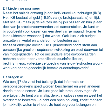
Dit bieden we nog meer
Naast het salaris ontvang je een individueel keuzebudget (IKB).
Het IKB bestaat uit geld (16,5% van je brutojaarsalaris) en tijd.
Met het IKB maak jij de keuzes die bij jou passen en kun je een
deel van je arbeidsvoorwaarden zelf samenstellen. Je kunt er
bijvoorbeeld voor kiezen om een deel van je maandinkomen te
laten uitbetalen wanneer jij dat wenst. Ook kun je dit budget
omzetten in verlof en andersom of besteden aan
fiscaalvriendelijke doelen. De Rijksoverheid hecht sterk aan
persoonlijke groei en loopbaanontwikkeling en biedt daarvoor tal
van mogelijkheden. Tot de secundaire arbeidsvoorwaarden
behoren onder meer verschillende studiefaciliteiten,
bedrijfsfitness, volledige vergoeding van je ov-reiskosten woon-
werkverkeer en gedeeltelijk betaald ouderschapsverlof.
Dit vragen wij
Wie ben jij? \Je vindt het belangrijk dat informatie en
persoonsgegevens goed worden beschermd en weet anderen
daarin mee te nemen. Je kunt goed luisteren, doorvragen én
overtuigen. Je bent planmatig, denkt in oplossingen en weet het
overzicht te bewaren. Je hebt een open houding, zodat mensen
je makkelijk weten te vinden. Je hebt oog voor belangen en