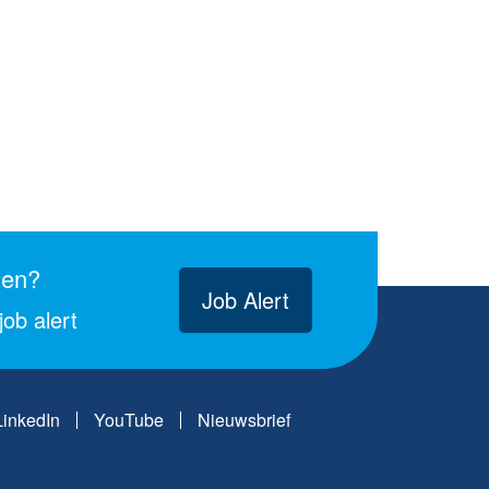
gen?
Job Alert
ob alert
LinkedIn
YouTube
Nieuwsbrief