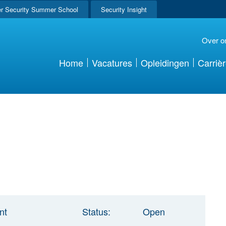
r Security Summer School
Security Insight
Over o
Home
Vacatures
Opleidingen
Carriè
nt
Status:
Open