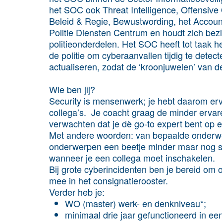
het SOC ook Threat Intelligence, Offensive
Beleid & Regie, Bewustwording, het Accoun
Politie Diensten Centrum en houdt zich bezi
politieonderdelen. Het SOC heeft tot taak
de politie om cyberaanvallen tijdig te dete
actualiseren, zodat de ‘kroonjuwelen’ van de p
Wie ben jij?
Security is mensenwerk; je hebt daarom erv
collega’s. Je coacht graag de minder ervar
verwachten dat je dè go-to expert bent op
Met andere woorden: van bepaalde onderwer
onderwerpen een beetje minder maar nog st
wanneer je een collega moet inschakelen.
Bij grote cyberincidenten ben je bereid om o
mee in het consignatierooster.
Verder heb je:
WO (master) werk- en denkniveau*;
minimaal drie jaar gefunctioneerd in ee