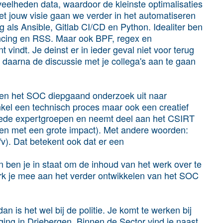
elheden data, waardoor de kleinste optimalisaties
et jouw visie gaan we verder in het automatiseren
g als Ansible, Gitlab CI/CD en Python. Idealiter ben
cing en RSS. Maar ook BPF, regex en
 vindt. Je deinst er in ieder geval niet voor terug
 daarna de discussie met je collega's aan te gaan
.
innen het SOC diepgaand onderzoek uit naar
 enkel een technisch proces maar ook een creatief
e brede expertgroepen en neemt deel aan het CSIRT
llen met een grote impact). Met andere woorden:
m/v). Dat betekent ook dat er een
 ben je in staat om de inhoud van het werk over te
rk je mee aan het verder ontwikkelen van het SOC
dan is het wel bij de politie. Je komt te werken bij
ging in Driebergen. Binnen de Sector vind je naast