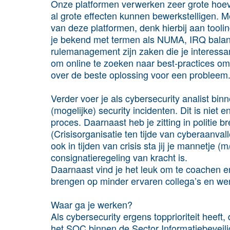
Onze platformen verwerken zeer grote hoeve
al grote effecten kunnen bewerkstelligen. M
van deze platformen, denk hierbij aan toolin
je bekend met termen als NUMA, IRQ balan
rulemanagement zijn zaken die je interessant
om online te zoeken naar best-practices om
over de beste oplossing voor een probleem
Verder voer je als cybersecurity analist b
(mogelijke) security incidenten. Dit is niet
proces. Daarnaast heb je zitting in politi
(Crisisorganisatie ten tijde van cyberaanva
ook in tijden van crisis sta jij je mannetje (
consignatieregeling van kracht is.
Daarnaast vind je het leuk om te coachen en
brengen op minder ervaren collega’s en we
Waar ga je werken?
Als cybersecurity ergens topprioriteit heeft, 
het SOC binnen de Sector Informatiebeveili