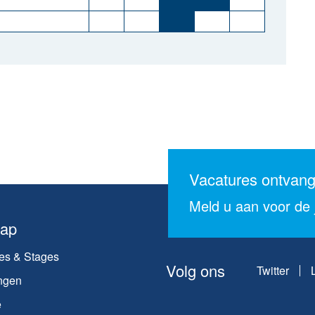
Vacatures ontvan
Meld u aan voor de j
map
es & Stages
Volg ons
Twitter
ngen
e