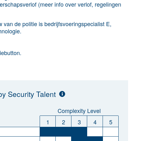
rschapsverlof (meer info over verlof, regelingen
van de politie is bedrijfsvoeringspecialist E,
hnologie.
tiebutton.
y Security Talent
Complexity Level
1
2
3
4
5