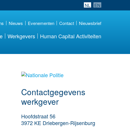
NL
EN
ns
Nieuws
Evenementen
Contact
Nieuwsbrief
re
Werkgevers
Human Capital Activiteiten
Meer werkgever
details
Contactgegevens
werkgever
Hoofdstraat 56
3972 KE
Driebergen-Rijsenburg