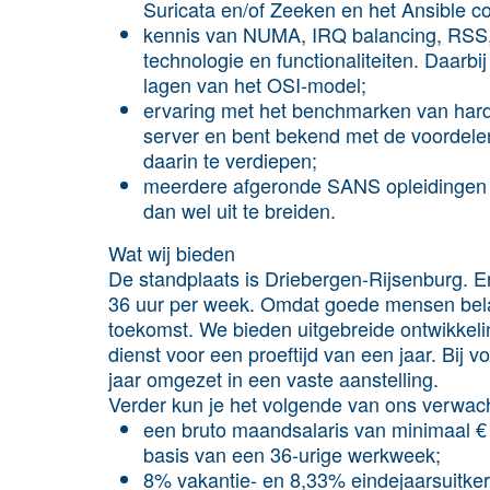
Suricata en/of Zeeken en het Ansible c
kennis van NUMA, IRQ balancing, RSS,
technologie en functionaliteiten. Daarbi
lagen van het OSI-model;
ervaring met het benchmarken van hard
server en bent bekend met de voordele
daarin te verdiepen;
meerdere afgeronde SANS opleidingen (o
dan wel uit te breiden.
Wat wij bieden
De standplaats is Driebergen-Rijsenburg. Er 
36 uur per week. Omdat goede mensen belang
toekomst. We bieden uitgebreide ontwikkelin
dienst voor een proeftijd van een jaar. Bij 
jaar omgezet in een vaste aanstelling.
Verder kun je het volgende van ons verwac
een bruto maandsalaris van minimaal € 
basis van een 36-urige werkweek;
8% vakantie- en 8,33% eindejaarsuitker