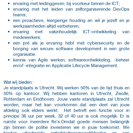
ervaring met leidinggeven, bij voorkeur binnen de ICT;
ervaring met het leiden van zelforganiserende DevOps
teams;
een proactieve, leergierige houding en wil je jezelf en je
werkzaamheden altijd verbeteren;
ervaring met vakinhoudelijk ICT-ontwikkeling van
medewerkers;
een pré als je ervaring hebt met cybersecurity en de
borging van secure software development in een grote
organisatie.
kennis van Agile werken, softwareontwikkeling, -beheer
en/of -integratie en Applicatie Lifecycle Management.
Wat wij bieden:
Je standplaats is Utrecht. Wij werken 50% van de tijd thuis en
50% op kantoor. Wij hebben kantoren in Utrecht, Zwolle,
Rotterdam en Eindhoven. Jouw vaste standplaats zal Utrecht
worden, maar het kan voorkomen dat een deel van jouw
afdeling ook elders werkt. Het betreft een functie voor in
principe 36 uur per week, 32 of 40 uur is ook mogelijk. Er is
ruimte voor meerdere fte’s.Omdat goede mensen belangrijk
zijn binnen de politie investeren we in jouw toekomst. We
bieden uitgebreide ontwikkelingsmogelijkheden en een