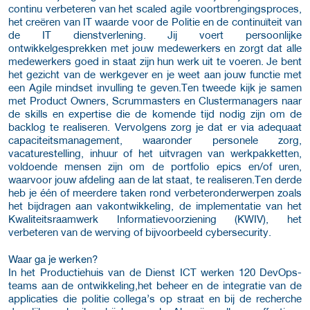
continu verbeteren van het scaled agile voortbrengingsproces,
het creëren van IT waarde voor de Politie en de continuïteit van
de IT dienstverlening. Jij voert persoonlijke
ontwikkelgesprekken met jouw medewerkers en zorgt dat alle
medewerkers goed in staat zijn hun werk uit te voeren. Je bent
het gezicht van de werkgever en je weet aan jouw functie met
een Agile mindset invulling te geven.Ten tweede kijk je samen
met Product Owners, Scrummasters en Clustermanagers naar
de skills en expertise die de komende tijd nodig zijn om de
backlog te realiseren. Vervolgens zorg je dat er via adequaat
capaciteitsmanagement, waaronder personele zorg,
vacaturestelling, inhuur of het uitvragen van werkpakketten,
voldoende mensen zijn om de portfolio epics en/of uren,
waarvoor jouw afdeling aan de lat staat, te realiseren.Ten derde
heb je één of meerdere taken rond verbeteronderwerpen zoals
het bijdragen aan vakontwikkeling, de implementatie van het
Kwaliteitsraamwerk Informatievoorziening (KWIV), het
verbeteren van de werving of bijvoorbeeld cybersecurity.
Waar ga je werken?
In het Productiehuis van de Dienst ICT werken 120 DevOps-
teams aan de ontwikkeling,het beheer en de integratie van de
applicaties die politie collega’s op straat en bij de recherche