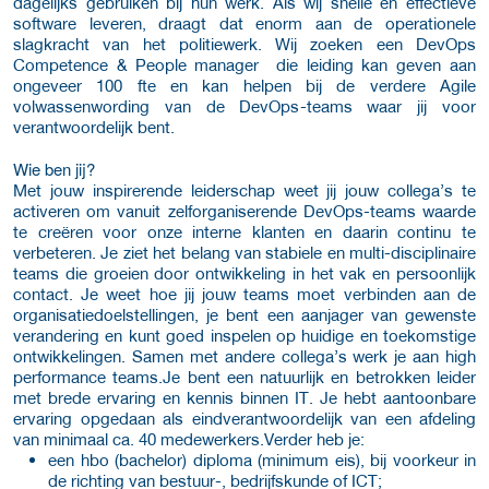
dagelijks gebruiken bij hun werk. Als wij snelle en effectieve
software leveren, draagt dat enorm aan de operationele
slagkracht van het politiewerk. Wij zoeken een DevOps
Competence & People manager die leiding kan geven aan
ongeveer 100 fte en kan helpen bij de verdere Agile
volwassenwording van de DevOps-teams waar jij voor
verantwoordelijk bent.
Wie ben jij?
Met jouw inspirerende leiderschap weet jij jouw collega’s te
activeren om vanuit zelforganiserende DevOps-teams waarde
te creëren voor onze interne klanten en daarin continu te
verbeteren. Je ziet het belang van stabiele en multi-disciplinaire
teams die groeien door ontwikkeling in het vak en persoonlijk
contact. Je weet hoe jij jouw teams moet verbinden aan de
organisatiedoelstellingen, je bent een aanjager van gewenste
verandering en kunt goed inspelen op huidige en toekomstige
ontwikkelingen. Samen met andere collega’s werk je aan high
performance teams.Je bent een natuurlijk en betrokken leider
met brede ervaring en kennis binnen IT. Je hebt aantoonbare
ervaring opgedaan als eindverantwoordelijk van een afdeling
van minimaal ca. 40 medewerkers.Verder heb je:
een hbo (bachelor) diploma (minimum eis), bij voorkeur in
de richting van bestuur-, bedrijfskunde of ICT;