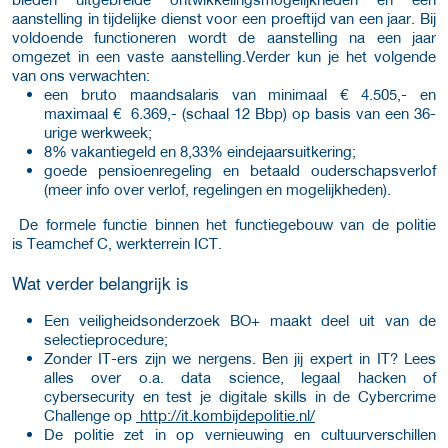
aanstelling in tijdelijke dienst voor een proeftijd van een jaar. Bij
voldoende functioneren wordt de aanstelling na een jaar
omgezet in een vaste aanstelling.Verder kun je het volgende
van ons verwachten:
een bruto maandsalaris van minimaal € 4.505,- en
maximaal € 6.369,- (schaal 12 Bbp) op basis van een 36-
urige werkweek;
8% vakantiegeld en 8,33% eindejaarsuitkering;
goede pensioenregeling en betaald ouderschapsverlof
(meer info over verlof, regelingen en mogelijkheden).
De formele functie binnen het functiegebouw van de politie
is Teamchef C, werkterrein ICT.
Wat verder belangrijk is
Een veiligheidsonderzoek BO+ maakt deel uit van de
selectieprocedure;
Zonder IT-ers zijn we nergens. Ben jij expert in IT? Lees
alles over o.a. data science, legaal hacken of
cybersecurity en test je digitale skills in de Cybercrime
Challenge op
http://it.kombijdepolitie.nl/
De politie zet in op vernieuwing en cultuurverschillen