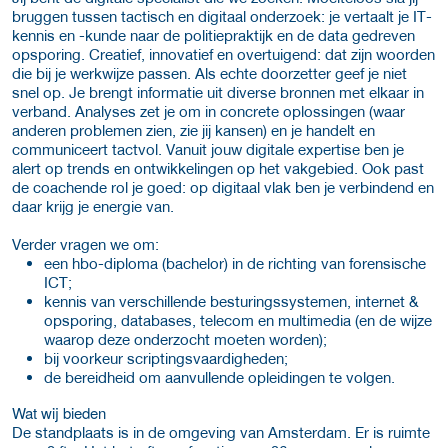
bruggen tussen tactisch en digitaal onderzoek: je vertaalt je IT-
kennis en -kunde naar de politiepraktijk en de data gedreven
opsporing. Creatief, innovatief en overtuigend: dat zijn woorden
die bij je werkwijze passen. Als echte doorzetter geef je niet
snel op. Je brengt informatie uit diverse bronnen met elkaar in
verband. Analyses zet je om in concrete oplossingen (waar
anderen problemen zien, zie jij kansen) en je handelt en
communiceert tactvol. Vanuit jouw digitale expertise ben je
alert op trends en ontwikkelingen op het vakgebied. Ook past
de coachende rol je goed: op digitaal vlak ben je verbindend en
daar krijg je energie van.
Verder vragen we om:
een hbo-diploma (bachelor) in de richting van forensische
ICT;
kennis van verschillende besturingssystemen, internet &
opsporing, databases, telecom en multimedia (en de wijze
waarop deze onderzocht moeten worden);
bij voorkeur scriptingsvaardigheden;
de bereidheid om aanvullende opleidingen te volgen.
Wat wij bieden
De standplaats is in de omgeving van Amsterdam. Er is ruimte