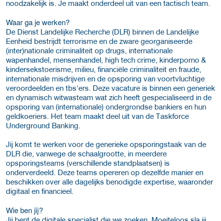
noodzakelijk is. Je maakt onderdeel uit van een tactisch team.
Waar ga je werken?
De Dienst Landelijke Recherche (DLR) binnen de Landelijke
Eenheid bestrijdt terrorisme en de zware georganiseerde
(inter)nationale criminaliteit op drugs, internationale
wapenhandel, mensenhandel, high tech crime, kinderporno &
kindersekstoerisme, milieu, financiële criminaliteit en fraude,
internationale misdrijven en de opsporing van voortvluchtige
veroordeelden en tbs'ers. Deze vacature is binnen een generiek
en dynamisch witwasteam wat zich heeft gespecialiseerd in de
opsporing van (internationale) ondergrondse bankiers en hun
geldkoeriers. Het team maakt deel uit van de Taskforce
Underground Banking.
Jij komt te werken voor de generieke opsporingstaak van de
DLR die, vanwege de schaalgrootte, in meerdere
opsporingsteams (verschillende standplaatsen) is
onderverdeeld. Deze teams opereren op dezelfde manier en
beschikken over alle dagelijks benodigde expertise, waaronder
digitaal en financieel.
Wie ben jij?
Jij bent de digitale specialist die we zoeken. Moeiteloos sla jij