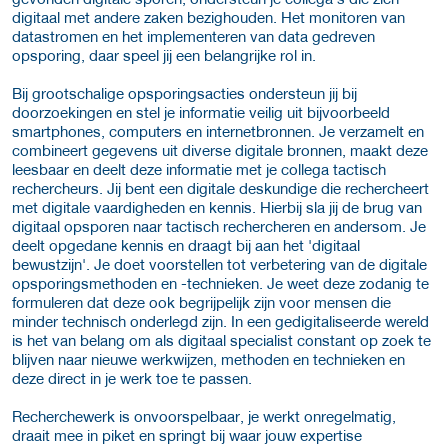
digitaal met andere zaken bezighouden. Het monitoren van
datastromen en het implementeren van data gedreven
opsporing, daar speel jij een belangrijke rol in.
Bij grootschalige opsporingsacties ondersteun jij bij
doorzoekingen en stel je informatie veilig uit bijvoorbeeld
smartphones, computers en internetbronnen. Je verzamelt en
combineert gegevens uit diverse digitale bronnen, maakt deze
leesbaar en deelt deze informatie met je collega tactisch
rechercheurs. Jij bent een digitale deskundige die rechercheert
met digitale vaardigheden en kennis. Hierbij sla jij de brug van
digitaal opsporen naar tactisch rechercheren en andersom. Je
deelt opgedane kennis en draagt bij aan het 'digitaal
bewustzijn'. Je doet voorstellen tot verbetering van de digitale
opsporingsmethoden en -technieken. Je weet deze zodanig te
formuleren dat deze ook begrijpelijk zijn voor mensen die
minder technisch onderlegd zijn. In een gedigitaliseerde wereld
is het van belang om als digitaal specialist constant op zoek te
blijven naar nieuwe werkwijzen, methoden en technieken en
deze direct in je werk toe te passen.
Recherchewerk is onvoorspelbaar, je werkt onregelmatig,
draait mee in piket en springt bij waar jouw expertise