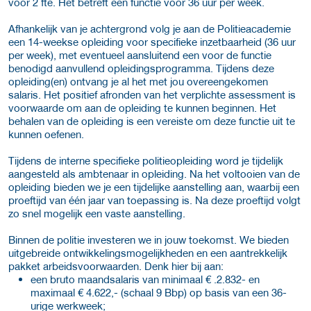
voor 2 fte. Het betreft een functie voor 36 uur per week.
Afhankelijk van je achtergrond volg je aan de Politieacademie
een 14-weekse opleiding voor specifieke inzetbaarheid (36 uur
per week), met eventueel aansluitend een voor de functie
benodigd aanvullend opleidingsprogramma. Tijdens deze
opleiding(en) ontvang je al het met jou overeengekomen
salaris. Het positief afronden van het verplichte assessment is
voorwaarde om aan de opleiding te kunnen beginnen. Het
behalen van de opleiding is een vereiste om deze functie uit te
kunnen oefenen.
Tijdens de interne specifieke politieopleiding word je tijdelijk
aangesteld als ambtenaar in opleiding. Na het voltooien van de
opleiding bieden we je een tijdelijke aanstelling aan, waarbij een
proeftijd van één jaar van toepassing is. Na deze proeftijd volgt
zo snel mogelijk een vaste aanstelling.
Binnen de politie investeren we in jouw toekomst. We bieden
uitgebreide ontwikkelingsmogelijkheden en een aantrekkelijk
pakket arbeidsvoorwaarden. Denk hier bij aan:
een bruto maandsalaris van minimaal € .2.832- en
maximaal € 4.622,- (schaal 9 Bbp) op basis van een 36-
urige werkweek;