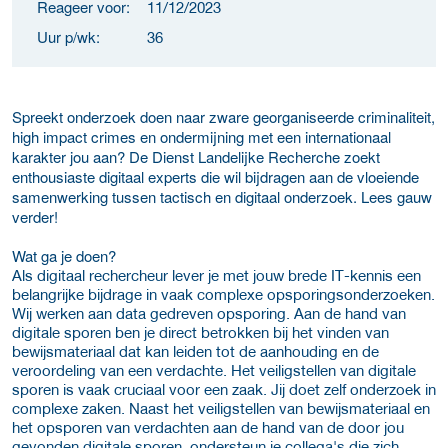
Reageer voor:
11/12/2023
Uur p/wk:
36
Spreekt onderzoek doen naar zware georganiseerde criminaliteit,
high impact crimes en ondermijning met een internationaal
karakter jou aan? De Dienst Landelijke Recherche zoekt
enthousiaste digitaal experts die wil bijdragen aan de vloeiende
samenwerking tussen tactisch en digitaal onderzoek. Lees gauw
verder!
Wat ga je doen?
Als digitaal rechercheur lever je met jouw brede IT-kennis een
belangrijke bijdrage in vaak complexe opsporingsonderzoeken.
Wij werken aan data gedreven opsporing. Aan de hand van
digitale sporen ben je direct betrokken bij het vinden van
bewijsmateriaal dat kan leiden tot de aanhouding en de
veroordeling van een verdachte. Het veiligstellen van digitale
sporen is vaak cruciaal voor een zaak. Jij doet zelf onderzoek in
complexe zaken. Naast het veiligstellen van bewijsmateriaal en
het opsporen van verdachten aan de hand van de door jou
gevonden digitale sporen, ondersteun je collega's die zich