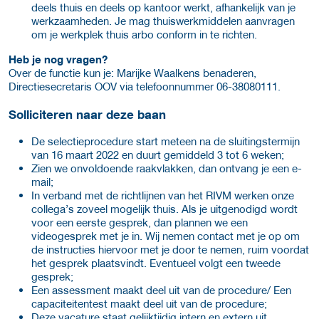
deels thuis en deels op kantoor werkt, afhankelijk van je
werkzaamheden. Je mag thuiswerkmiddelen aanvragen
om je werkplek thuis arbo conform in te richten.
Heb je nog vragen?
Over de functie kun je: Marijke Waalkens benaderen,
Directiesecretaris OOV via telefoonnummer 06-38080111.
Solliciteren naar deze baan
De selectieprocedure start meteen na de sluitingstermijn
van 16 maart 2022 en duurt gemiddeld 3 tot 6 weken;
Zien we onvoldoende raakvlakken, dan ontvang je een e-
mail;
In verband met de richtlijnen van het RIVM werken onze
collega’s zoveel mogelijk thuis. Als je uitgenodigd wordt
voor een eerste gesprek, dan plannen we een
videogesprek met je in. Wij nemen contact met je op om
de instructies hiervoor met je door te nemen, ruim voordat
het gesprek plaatsvindt. Eventueel volgt een tweede
gesprek;
Een assessment maakt deel uit van de procedure/ Een
capaciteitentest maakt deel uit van de procedure;
Deze vacature staat gelijktijdig intern en extern uit.