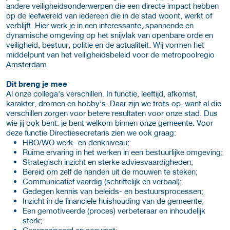
andere veiligheidsonderwerpen die een directe impact hebben
op de leefwereld van iedereen die in de stad woont, werkt of
verblijft. Hier werk je in een interessante, spannende en
dynamische omgeving op het snijvlak van openbare orde en
veiligheid, bestuur, politie en de actualiteit. Wij vormen het
middelpunt van het veiligheidsbeleid voor de metropoolregio
Amsterdam.
Dit breng je mee
Al onze collega’s verschillen. In functie, leeftijd, afkomst,
karakter, dromen en hobby’s. Daar zijn we trots op, want al die
verschillen zorgen voor betere resultaten voor onze stad. Dus
wie jij ook bent: je bent welkom binnen onze gemeente. Voor
deze functie Directiesecretaris zien we ook graag:
HBO/WO werk- en denkniveau;
Ruime ervaring in het werken in een bestuurlijke omgeving;
Strategisch inzicht en sterke adviesvaardigheden;
Bereid om zelf de handen uit de mouwen te steken;
Communicatief vaardig (schriftelijk en verbaal);
Gedegen kennis van beleids- en bestuursprocessen;
Inzicht in de financiële huishouding van de gemeente;
Een gemotiveerde (proces) verbeteraar en inhoudelijk
sterk;
Georganiseerd en accuraat;