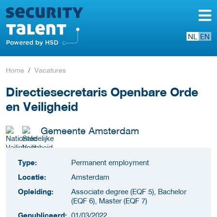
NL
EN
Home
Vacatures
Directiesecretaris Openbare Orde
en Veiligheid
Gemeente Amsterdam
Type:
Permanent employment
Locatie:
Amsterdam
Opleiding:
Associate degree (EQF 5), Bachelor
(EQF 6), Master (EQF 7)
Gepubliceerd:
01/03/2022