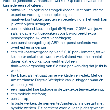
voor de gemeente Amsterdam werken. Op externe vacatures
kan iedereen solliciteren.
ontwikkel- en opleidingsmogelijkheden. Met onze interne
expertise voor algemene opleidingen,
maatwerkontwikkeltrajecten en begeleiding in het werk kan
je jezelf blijven uitdagen;
een individueel keuzebudget (IKB) van 17,05% van jouw
salaris dat je kunt gebruiken voor bijvoorbeeld extra
pensioenopbouw, extra verlofdagen;
een pensioenregeling bij ABP, het pensioenfonds voor
overheid en onderwijs;
een reiskostenvergoeding van € 0,10 per kilometer, tot 45
kilometer enkele reis woon-werkafstand voor het aantal
dagen dat je op kantoor werkt en/of een
thuiswerkvergoeding van € 2 euro per werkdag dat je thuis
werkt;
flexibiliteit als het gaat om je werktijden en -plek. Met de
Amsterdamse Digitale Werkplek kan je inloggen waar én
wanneer je wilt;
een maandelijkse bijdrage in de ziektekostenverzekering;
een mobiele telefoon;
een laptop;
hybride werken: de gemeente Amsterdam is gestart met
hybride werken. Dit betekent voor jou dat je desgewenst