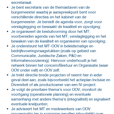
secretariaat.
Je bent secretaris van de themastaven van de
burgemeester waarbij je aanspreekpunt bent voor
verschillende directies en het kabinet van de
burgemeester. Je bereidt de agenda voor, zorgt voor
verslaglegging en bewaakt de kwaliteit en opvolging;
Je organiseert de besluitvorming door het MT:
voorbereiden agenda van het MT, verslaglegging en het
bewaken van de kwaliteit en organiseren van opvolging;
Je ondersteunt het MT-OOV in beleidsmatige en
bedrijfsvoeringvraagstukken (zoals op gebied van
Communicatie, Juridische Zaken, P&O en
Informatievoorziening). Hiervoor onderhoudt je het
netwerk binnen het concern/Bestuur en Organisatie (waar
OOV onder valt) en OOV zelf;
Je trekt directie brede projecten of neemt hier in ieder
geval deel aan, zoals bijvoorbeeld het actieplan Inclusie en
Diversiteit of als productowner van een IV-project.
Je volgt de prioritaire thema’s voor OOV, monitort de
voortgang (operationele planning) en eventuele
samenhang met andere thema’s (integraliteit) en signaleert
eventuele knelpunten;
Je adviseert het MT en medewerkers van OOV
procesmatig (en in sommige gevallen inhoudelijk) over