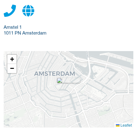
Amstel 1
1011 PN
Amsterdam
+
−
Leaflet