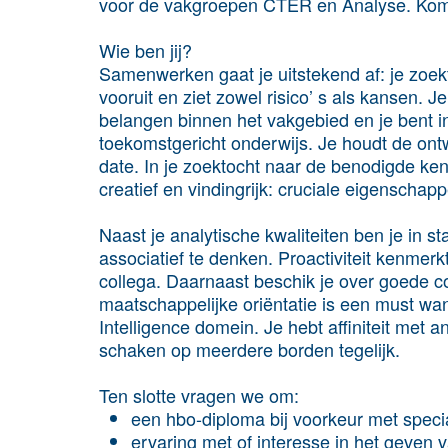
voor de vakgroepen CTER en Analyse. Kom 
Wie ben jij?
Samenwerken gaat je uitstekend af: je zoekt 
vooruit en ziet zowel risico’ s als kansen. 
belangen binnen het vakgebied en je bent in
toekomstgericht onderwijs. Je houdt de ontwi
date. In je zoektocht naar de benodigde ken
creatief en vindingrijk: cruciale eigenschappe
Naast je analytische kwaliteiten ben je in 
associatief te denken. Proactiviteit kenmerk
collega. Daarnaast beschik je over goede 
maatschappelijke oriëntatie is een must wa
Intelligence domein. Je hebt affiniteit met
schaken op meerdere borden tegelijk.
Ten slotte vragen we om:
een hbo-diploma bij voorkeur met speci
ervaring met of interesse in het geven v