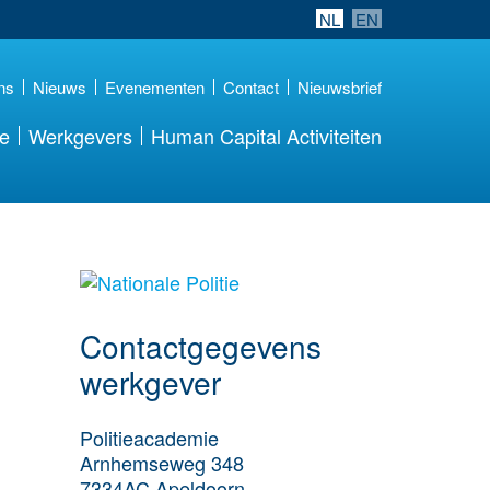
NL
EN
ns
Nieuws
Evenementen
Contact
Nieuwsbrief
re
Werkgevers
Human Capital Activiteiten
Meer werkgever
details
Contactgegevens
werkgever
Politieacademie
Arnhemseweg 348
7334AC
Apeldoorn