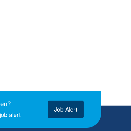
gen?
Job Alert
ob alert