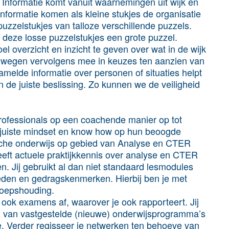
. Informatie komt vanuit waarnemingen uit wijk en
formatie komen als kleine stukjes de organisatie
puzzelstukjes van talloze verschillende puzzels.
 deze losse puzzelstukjes een grote puzzel.
el overzicht en inzicht te geven over wat in de wijk
 wegen vervolgens mee in keuzes ten aanzien van
zamelde informatie over personen of situaties helpt
 de juiste beslissing. Zo kunnen we de veiligheid
n professionals op een coachende manier op tot
 juiste mindset en know how op hun beoogde
ische onderwijs op gebied van Analyse en CTER
eeft actuele praktijkkennis over analyse en CTER
en. Jij gebruikt al dan niet standaard lesmodules
eden en gedragskenmerken. Hierbij ben je met
eroepshouding.
ook examens af, waarover je ook rapporteert. Jij
g van vastgestelde (nieuwe) onderwijsprogramma’s
ce. Verder regisseer je netwerken ten behoeve van