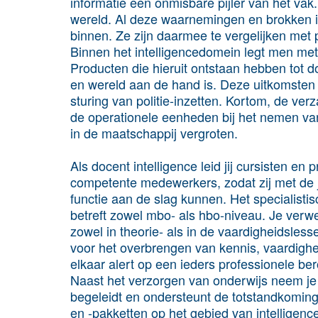
informatie een onmisbare pijler van het vak
wereld. Al deze waarnemingen en brokken in
binnen. Ze zijn daarmee te vergelijken met 
Binnen het intelligencedomein legt men met
Producten die hieruit ontstaan hebben tot do
en wereld aan de hand is. Deze uitkomsten
sturing van politie-inzetten. Kortom, de ver
de operationele eenheden bij het nemen van
in de maatschappij vergroten.
Als docent intelligence leid jij cursisten e
competente medewerkers, zodat zij met de
functie aan de slag kunnen. Het specialist
betreft zowel mbo- als hbo-niveau. Je verw
zowel in theorie- als in de vaardigheidsless
voor het overbrengen van kennis, vaardigh
elkaar alert op een ieders professionele b
Naast het verzorgen van onderwijs neem je 
begeleidt en ondersteunt de totstandkomin
en -pakketten op het gebied van intelligen