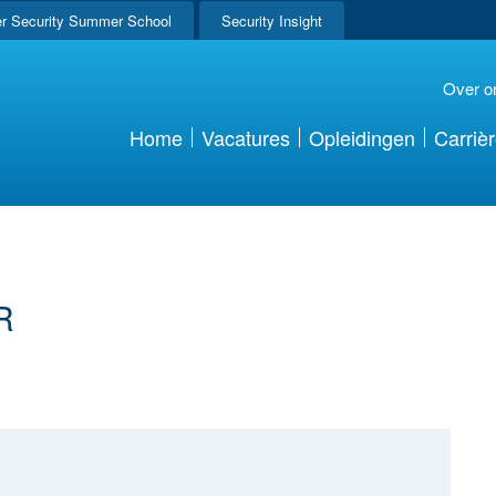
r Security Summer School
Security Insight
Over o
Home
Vacatures
Opleidingen
Carriè
R