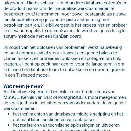
uitgevoerd. Hierbij schakel je met andere database collega’s en
de product teams om de inhoudelijke werkzaamheden te
bespreken en af te stemmen. Voor zowel bestaande als nieuwe
functionaliteiten zorg je voor de juiste afstemming met
betrokken partijen. Hierbij vergeet je het proces niet en probeer
je dit waar mogelijk te optimaliseren. Je werkt volgens de agile
scrum-methode met een KanBan board.
Jij houdt van het oplossen van problemen, werkt nauwkeurig
en bent communicatief sterk. Jij weet een goede balans te
vinden tussen zelf problemen oplossen en collega’s om hulp
vragen. Jij bent op zoek naar een rol voor de lange termijn om
je binnen het database team te ontwikkelen en door te groeien
in een T-shaped model.
Wat neem je mee?
Als Database Specialist beschik je over brede kennis van
MSSQL. Kennis van DB2 of PostgreSQL is mooi meegenomen.
Je voelt je thuis in het uitvoeren van onder andere de volgende
werkzaamheden:
het (her)inrichten van databases middels scripting en het
optimaal laten functioneren van databases;
het realiseren van technische oplossingen en uitvoeren
van migraties, updates en beheerwerkzaamheden;