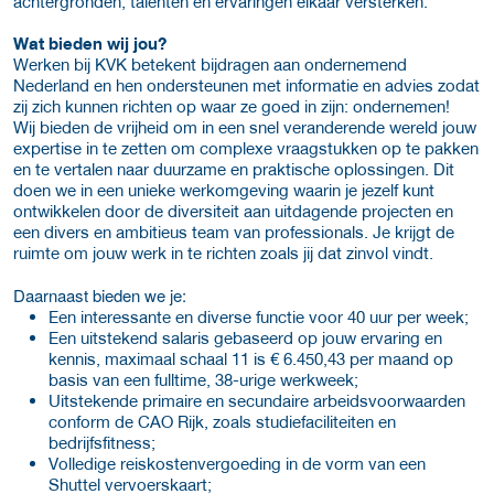
achtergronden, talenten en ervaringen elkaar versterken.
Wat bieden wij jou?
Werken bij KVK betekent bijdragen aan ondernemend
Nederland en hen ondersteunen met informatie en advies zodat
zij zich kunnen richten op waar ze goed in zijn: ondernemen!
Wij bieden de vrijheid om in een snel veranderende wereld jouw
expertise in te zetten om complexe vraagstukken op te pakken
en te vertalen naar duurzame en praktische oplossingen. Dit
doen we in een unieke werkomgeving waarin je jezelf kunt
ontwikkelen door de diversiteit aan uitdagende projecten en
een divers en ambitieus team van professionals. Je krijgt de
ruimte om jouw werk in te richten zoals jij dat zinvol vindt.
Daarnaast bieden we je:
Een interessante en diverse functie voor 40 uur per week;
Een uitstekend salaris gebaseerd op jouw ervaring en
kennis, maximaal schaal 11 is € 6.450,43 per maand op
basis van een fulltime, 38-urige werkweek;
Uitstekende primaire en secundaire arbeidsvoorwaarden
conform de CAO Rijk, zoals studiefaciliteiten en
bedrijfsfitness;
Volledige reiskostenvergoeding in de vorm van een
Shuttel vervoerskaart;