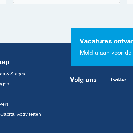
Vacatures ontva
Meld u aan voor de 
map
es & Stages
Volg ons
Twitter
ngen
e
vers
apital Activiteiten