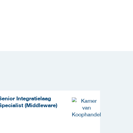
Senior Integratielaag
Cyberse
Specialist (Middleware)
Cryptogr