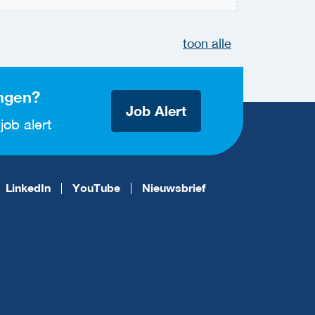
toon alle
ngen?
Job Alert
job alert
LinkedIn
YouTube
Nieuwsbrief