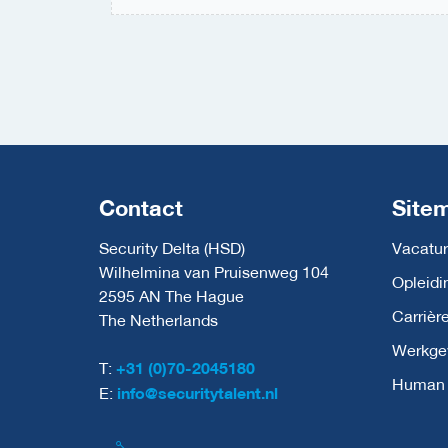
Contact
Site
Security Delta (HSD)
Vacatur
Wilhelmina van Pruisenweg 104
Opleidi
2595 AN The Hague
Carrièr
The Netherlands
Werkge
T:
+31 (0)70-2045180
Human C
E:
info@securitytalent.nl