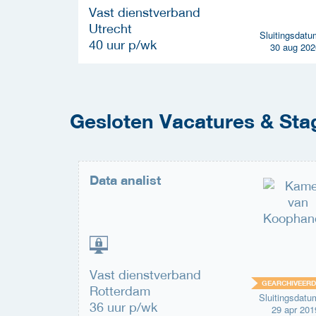
Vast dienstverband
Utrecht
uitingsdatum
Sluitingsdatu
40 uur p/wk
31 aug 2026
30 aug 202
Gesloten Vacatures & St
Data analist
Vast dienstverband
EARCHIVEERD
GEARCHIVEERD
Rotterdam
uitingsdatum
Sluitingsdatu
36 uur p/wk
09 nov 2019
29 apr 201