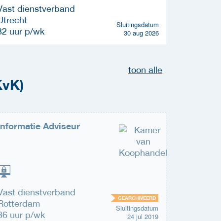
Vast dienstverband
Vast die
Utrecht
Utrecht
Sluitingsdatum
32 uur p/wk
24 uur p
30 aug 2026
toon alle
KvK)
Informatie Adviseur
Senior b
Vast dienstverband
Vast die
GEARCHIVEERD
Rotterdam
Rotterd
Sluitingsdatum
36 uur p/wk
36 uur p
24 jul 2019