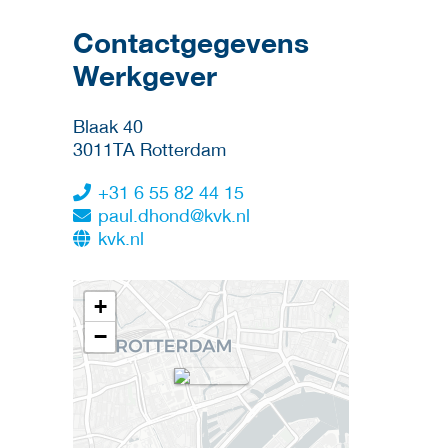
Contactgegevens
Werkgever
Blaak 40
3011TA
Rotterdam
+31 6 55 82 44 15
paul.dhond@kvk.nl
kvk.nl
+
−