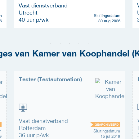
Vast dienstverband
Utrecht
m
Sluitingsdatum
40 uur p/wk
6
30 aug 2026
ages van Kamer van Koophandel (
Tester (Testautomation)
Vast dienstverband
GEARCHIVEERD
Rotterdam
m
Sluitingsdatum
36 uur p/wk
9
15 jul 2019