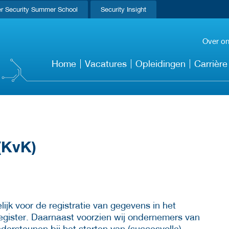
r Security Summer School
Security Insight
Over o
Home
Vacatures
Opleidingen
Carrière
(KvK)
jk voor de registratie van gegevens in het
register. Daarnaast voorzien wij ondernemers van
dersteunen bij het starten van (succesvolle)