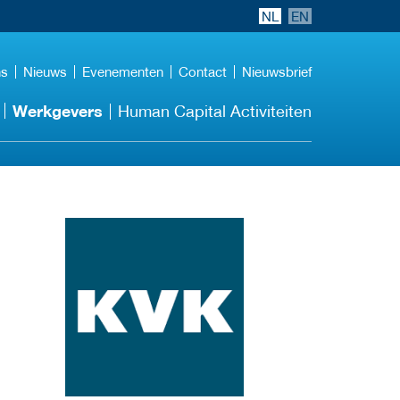
NL
EN
ns
Nieuws
Evenementen
Contact
Nieuwsbrief
Werkgevers
Human Capital Activiteiten
ga naar website