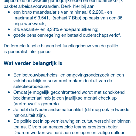
uitgebreide ontwikkelingsmogelijkheden en een aantrekkelijk
pakket arbeidsvoorwaarden. Denk hier bij aan:
een bruto maandsalaris van minimaal € 2.230,- en
maximaal € 3.641,- (schaal 7 Bbp) op basis van een 36-
urige werkweek;
8% vakantie- en 8,33% eindejaarsuitkering;
goede pensioenregeling en betaald ouderschapsverlof.
De formele functie binnen het functiegebouw van de politie
is generalist intelligence.
Wat verder belangrijk is
Een betrouwbaarheids- en omgevingsonderzoek en een
vakinhoudelijk assessment maken deel uit van de
selectieprocedure.
Omdat je mogelijk geconfronteerd wordt met schokkend
beeldmateriaal heb je een jaarlijkse mental check up
(vertrouwelijk gesprek).
Je hebt de Nederlandse nationaliteit (dit mag ook je tweede
nationaliteit zijn).
De politie zet in op vernieuwing en cultuurverschillen binnen
teams. Divers samengestelde teams presteren beter.
Daarom werken we hard aan een open en veilige cultuur