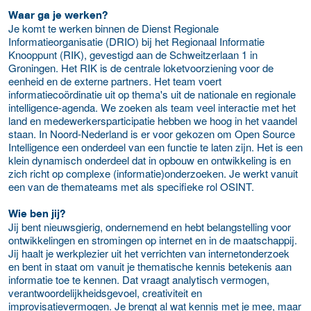
Waar ga je werken?
Je komt te werken binnen de Dienst Regionale
Informatieorganisatie (DRIO) bij het Regionaal Informatie
Knooppunt (RIK), gevestigd aan de Schweitzerlaan 1 in
Groningen. Het RIK is de centrale loketvoorziening voor de
eenheid en de externe partners. Het team voert
informatiecoördinatie uit op thema's uit de nationale en regionale
intelligence-agenda. We zoeken als team veel interactie met het
land en medewerkersparticipatie hebben we hoog in het vaandel
staan. In Noord-Nederland is er voor gekozen om Open Source
Intelligence een onderdeel van een functie te laten zijn. Het is een
klein dynamisch onderdeel dat in opbouw en ontwikkeling is en
zich richt op complexe (informatie)onderzoeken. Je werkt vanuit
een van de themateams met als specifieke rol OSINT.
Wie ben jij?
Jij bent nieuwsgierig, ondernemend en hebt belangstelling voor
ontwikkelingen en stromingen op internet en in de maatschappij.
Jij haalt je werkplezier uit het verrichten van internetonderzoek
en bent in staat om vanuit je thematische kennis betekenis aan
informatie toe te kennen. Dat vraagt analytisch vermogen,
verantwoordelijkheidsgevoel, creativiteit en
improvisatievermogen. Je brengt al wat kennis met je mee, maar