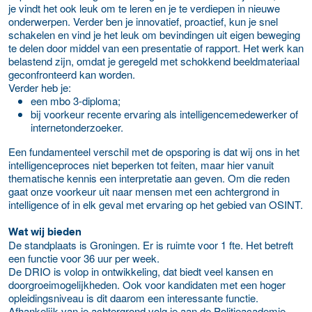
je vindt het ook leuk om te leren en je te verdiepen in nieuwe
onderwerpen. Verder ben je innovatief, proactief, kun je snel
schakelen en vind je het leuk om bevindingen uit eigen beweging
te delen door middel van een presentatie of rapport. Het werk kan
belastend zijn, omdat je geregeld met schokkend beeldmateriaal
geconfronteerd kan worden.
Verder heb je:
een mbo 3-diploma;
bij voorkeur recente ervaring als intelligencemedewerker of
internetonderzoeker.
Een fundamenteel verschil met de opsporing is dat wij ons in het
intelligenceproces niet beperken tot feiten, maar hier vanuit
thematische kennis een interpretatie aan geven. Om die reden
gaat onze voorkeur uit naar mensen met een achtergrond in
intelligence of in elk geval met ervaring op het gebied van OSINT.
Wat wij bieden
De standplaats is Groningen. Er is ruimte voor 1 fte. Het betreft
een functie voor 36 uur per week.
De DRIO is volop in ontwikkeling, dat biedt veel kansen en
doorgroeimogelijkheden. Ook voor kandidaten met een hoger
opleidingsniveau is dit daarom een interessante functie.
Afhankelijk van je achtergrond volg je aan de Politieacademie