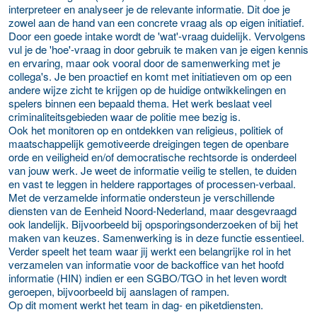
interpreteer en analyseer je de relevante informatie. Dit doe je
zowel aan de hand van een concrete vraag als op eigen initiatief.
Door een goede intake wordt de 'wat'-vraag duidelijk. Vervolgens
vul je de 'hoe'-vraag in door gebruik te maken van je eigen kennis
en ervaring, maar ook vooral door de samenwerking met je
collega's. Je ben proactief en komt met initiatieven om op een
andere wijze zicht te krijgen op de huidige ontwikkelingen en
spelers binnen een bepaald thema. Het werk beslaat veel
criminaliteitsgebieden waar de politie mee bezig is.
Ook het monitoren op en ontdekken van religieus, politiek of
maatschappelijk gemotiveerde dreigingen tegen de openbare
orde en veiligheid en/of democratische rechtsorde is onderdeel
van jouw werk. Je weet de informatie veilig te stellen, te duiden
en vast te leggen in heldere rapportages of processen-verbaal.
Met de verzamelde informatie ondersteun je verschillende
diensten van de Eenheid Noord-Nederland, maar desgevraagd
ook landelijk. Bijvoorbeeld bij opsporingsonderzoeken of bij het
maken van keuzes. Samenwerking is in deze functie essentieel.
Verder speelt het team waar jij werkt een belangrijke rol in het
verzamelen van informatie voor de backoffice van het hoofd
informatie (HIN) indien er een SGBO/TGO in het leven wordt
geroepen, bijvoorbeeld bij aanslagen of rampen.
Op dit moment werkt het team in dag- en piketdiensten.