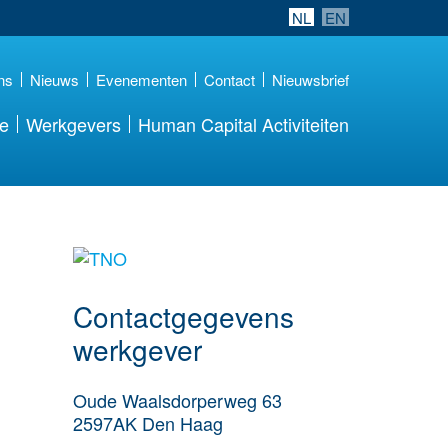
NL
EN
ns
Nieuws
Evenementen
Contact
Nieuwsbrief
re
Werkgevers
Human Capital Activiteiten
Meer werkgever
details
Contactgegevens
werkgever
Oude Waalsdorperweg 63
2597AK
Den Haag