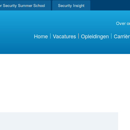
r Security Summer School
Security Insight
Over o
Home
Vacatures
Opleidingen
Carriè