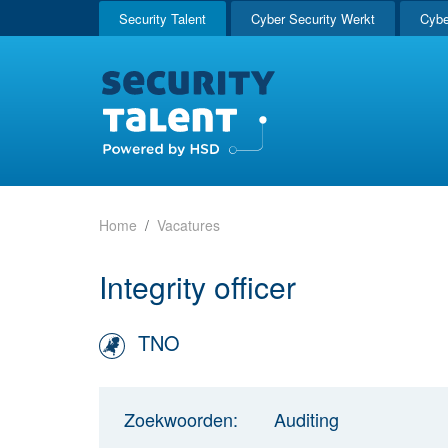
Security Talent
Cyber Security Werkt
Cybe
Home
Vacatures
Integrity officer
TNO
Zoekwoorden:
Auditing