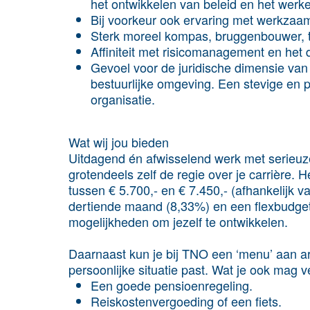
het ontwikkelen van beleid en het wer
Bij voorkeur ook ervaring met werkza
Sterk moreel kompas, bruggenbouwer, t
Affiniteit met risicomanagement en het 
Gevoel voor de juridische dimensie van 
bestuurlijke omgeving. Een stevige en p
organisatie.
Wat wij jou bieden
Uitdagend én afwisselend werk met serieuz
grotendeels zelf de regie over je carrière.
tussen € 5.700,- en € 7.450,- (afhankelijk v
dertiende maand (8,33%) en een flexbudget (
mogelijkheden om jezelf te ontwikkelen.
Daarnaast kun je bij TNO een ‘menu’ aan a
persoonlijke situatie past. Wat je ook mag 
Een goede pensioenregeling.
Reiskostenvergoeding of een fiets.