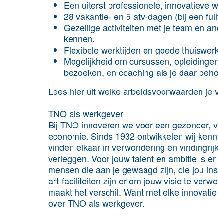
Een uiterst professionele, innovatieve 
28 vakantie- en 5 atv-dagen (bij een ful
Gezellige activiteiten met je team en a
kennen.
Flexibele werktijden en goede thuiswer
Mogelijkheid om cursussen, opleidinge
bezoeken, en coaching als je daar beho
Lees hier uit welke arbeidsvoorwaarden je v
TNO als werkgever
Bij TNO innoveren we voor een gezonder, ve
economie. Sinds 1932 ontwikkelen wij kenn
vinden elkaar in verwondering en vindingri
verleggen. Voor jouw talent en ambitie is e
mensen die aan je gewaagd zijn, die jou insp
art-faciliteiten zijn er om jouw visie te ver
maakt het verschil. Want met elke innovati
over TNO als werkgever.