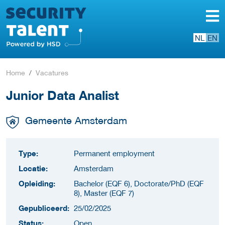
NL
EN
Home
Vacatures
Junior Data Analist
Gemeente Amsterdam
Type:
Permanent employment
Locatie:
Amsterdam
Opleiding:
Bachelor (EQF 6), Doctorate/PhD (EQF
8), Master (EQF 7)
Gepubliceerd:
25/02/2025
Status:
Open