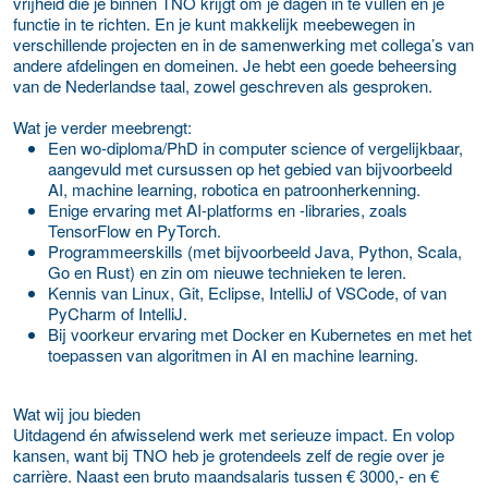
vrijheid die je binnen TNO krijgt om je dagen in te vullen en je
functie in te richten. En je kunt makkelijk meebewegen in
verschillende projecten en in de samenwerking met collega’s van
andere afdelingen en domeinen. Je hebt een goede beheersing
van de Nederlandse taal, zowel geschreven als gesproken.
Wat je verder meebrengt:
Een wo-diploma/PhD in computer science of vergelijkbaar,
aangevuld met cursussen op het gebied van bijvoorbeeld
AI, machine learning, robotica en patroonherkenning.
Enige ervaring met AI-platforms en -libraries, zoals
TensorFlow en PyTorch.
Programmeerskills (met bijvoorbeeld Java, Python, Scala,
Go en Rust) en zin om nieuwe technieken te leren.
Kennis van Linux, Git, Eclipse, IntelliJ of VSCode, of van
PyCharm of IntelliJ.
Bij voorkeur ervaring met Docker en Kubernetes en met het
toepassen van algoritmen in AI en machine learning.
Wat wij jou bieden
Uitdagend én afwisselend werk met serieuze impact. En volop
kansen, want bij TNO heb je grotendeels zelf de regie over je
carrière. Naast een bruto maandsalaris tussen € 3000,- en €