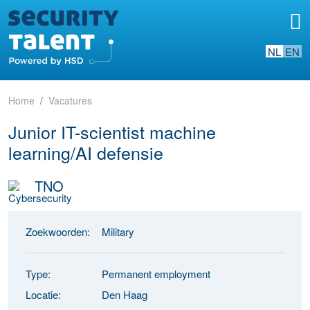
NL
EN
Home
Vacatures
Junior IT-scientist machine
learning/AI defensie
TNO
Zoekwoorden:
Military
Type:
Permanent employment
Locatie:
Den Haag