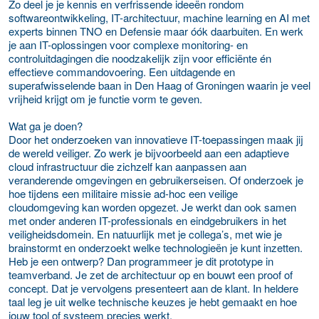
Zo deel je je kennis en verfrissende ideeën rondom
softwareontwikkeling, IT-architectuur, machine learning en AI met
experts binnen TNO en Defensie maar óók daarbuiten. En werk
je aan IT-oplossingen voor complexe monitoring- en
controluitdagingen die noodzakelijk zijn voor efficiënte én
effectieve commandovoering. Een uitdagende en
superafwisselende baan in Den Haag of Groningen waarin je veel
vrijheid krijgt om je functie vorm te geven.
Wat ga je doen?
Door het onderzoeken van innovatieve IT-toepassingen maak jij
de wereld veiliger. Zo werk je bijvoorbeeld aan een adaptieve
cloud infrastructuur die zichzelf kan aanpassen aan
veranderende omgevingen en gebruikerseisen. Of onderzoek je
hoe tijdens een militaire missie ad-hoc een veilige
cloudomgeving kan worden opgezet. Je werkt dan ook samen
met onder anderen IT-professionals en eindgebruikers in het
veiligheidsdomein. En natuurlijk met je collega’s, met wie je
brainstormt en onderzoekt welke technologieën je kunt inzetten.
Heb je een ontwerp? Dan programmeer je dit prototype in
teamverband. Je zet de architectuur op en bouwt een proof of
concept. Dat je vervolgens presenteert aan de klant. In heldere
taal leg je uit welke technische keuzes je hebt gemaakt en hoe
jouw tool of systeem precies werkt.