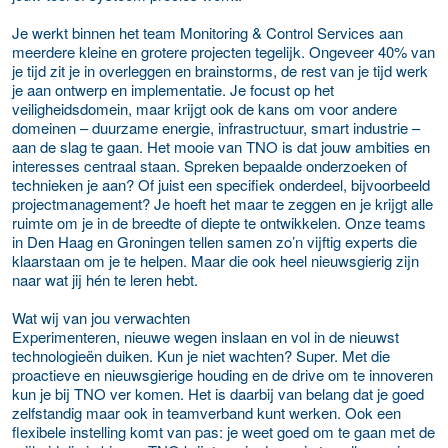
Je werkt binnen het team Monitoring & Control Services aan
meerdere kleine en grotere projecten tegelijk. Ongeveer 40% van
je tijd zit je in overleggen en brainstorms, de rest van je tijd werk
je aan ontwerp en implementatie. Je focust op het
veiligheidsdomein, maar krijgt ook de kans om voor andere
domeinen – duurzame energie, infrastructuur, smart industrie –
aan de slag te gaan. Het mooie van TNO is dat jouw ambities en
interesses centraal staan. Spreken bepaalde onderzoeken of
technieken je aan? Of juist een specifiek onderdeel, bijvoorbeeld
projectmanagement? Je hoeft het maar te zeggen en je krijgt alle
ruimte om je in de breedte of diepte te ontwikkelen. Onze teams
in Den Haag en Groningen tellen samen zo’n vijftig experts die
klaarstaan om je te helpen. Maar die ook heel nieuwsgierig zijn
naar wat jij hén te leren hebt.
Wat wij van jou verwachten
Experimenteren, nieuwe wegen inslaan en vol in de nieuwst
technologieën duiken. Kun je niet wachten? Super. Met die
proactieve en nieuwsgierige houding en de drive om te innoveren
kun je bij TNO ver komen. Het is daarbij van belang dat je goed
zelfstandig maar ook in teamverband kunt werken. Ook een
flexibele instelling komt van pas: je weet goed om te gaan met de