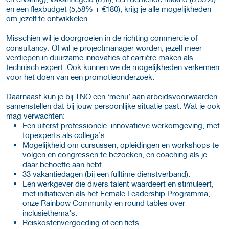
en een flexbudget (5,58% + €180), krijg je alle mogelijkheden
om jezelf te ontwikkelen.
Misschien wil je doorgroeien in de richting commercie of
consultancy. Of wil je projectmanager worden, jezelf meer
verdiepen in duurzame innovaties of carrière maken als
technisch expert. Ook kunnen we de mogelijkheden verkennen
voor het doen van een promotieonderzoek.
Daarnaast kun je bij TNO een ‘menu’ aan arbeidsvoorwaarden
samenstellen dat bij jouw persoonlijke situatie past. Wat je ook
mag verwachten:
Een uiterst professionele, innovatieve werkomgeving, met
topexperts als collega’s.
Mogelijkheid om cursussen, opleidingen en workshops te
volgen en congressen te bezoeken, en coaching als je
daar behoefte aan hebt.
33 vakantiedagen (bij een fulltime dienstverband).
Een werkgever die divers talent waardeert en stimuleert,
met initiatieven als het Female Leadership Programma,
onze Rainbow Community en round tables over
inclusiethema’s.
Reiskostenvergoeding of een fiets.