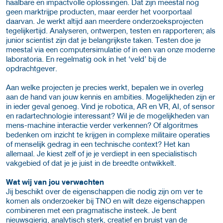
haalbare en impactvolle oplossingen. Dat zijn meestal nog
geen marktrijpe producten, maar eerder het voorportaal
daarvan. Je werkt altijd aan meerdere onderzoeksprojecten
tegelijkertijd. Analyseren, ontwerpen, testen en rapporteren; als
junior scientist zijn dat je belangrijkste taken. Testen doe je
meestal via een computersimulatie of in een van onze moderne
laboratoria. En regelmatig ook in het ‘veld’ bij de
opdrachtgever.
Aan welke projecten je precies werkt, bepalen we in overleg
aan de hand van jouw kennis en ambities. Mogelijkheden zijn er
in ieder geval genoeg. Vind je robotica, AR en VR, AI, of sensor
en radartechnologie interessant? Wil je de mogelijkheden van
mens-machine interactie verder verkennen? Of algoritmes
bedenken om inzicht te krijgen in complexe militaire operaties
of menselijk gedrag in een technische context? Het kan
allemaal. Je kiest zelf of je je verdiept in een specialistisch
vakgebied of dat je je juist in de breedte ontwikkelt.
Wat wij van jou verwachten
Jij beschikt over de eigenschappen die nodig zijn om ver te
komen als onderzoeker bij TNO en wilt deze eigenschappen
combineren met een pragmatische insteek. Je bent
nieuwsgierig, analytisch sterk, creatief en bruist van de