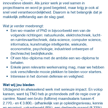
innovatieve ideeën. Als junior werk je veel samen in
projectteams en word je goed begeleid, maar krijg je ook al
snel veel verantwoordelijkheid. Daarom is het belangrijk dat je
makkelijk zelfstandig aan de slag gaat.
Wat je verder meebrengt:
Een wo-master of PhD in bijvoorbeeld een van de
volgende richtingen: natuurkunde, elektrotechniek, lucht-
en ruimtevaarttechniek, data science, computer science,
informatica, kunstmatige intelligentie, wiskunde,
econometrie, psychologie, industrieel ontwerpen of
(technische) bedrijfskunde.
Of een hbo-diploma met de ambitie een wo-diploma te
behalen.
Enkele jaren relevante werkervaring mag, maar we hebben
ook verschillende mooie plekken te bieden voor starters.
Interesse in het domein defensie en veiligheid.
Wat wij jou bieden
Uitdagend én afwisselend werk met serieuze impact. En volop
kansen, want bij TNO heb je grotendeels zelf de regie over je
carrière. Naast een bruto (fulltime) maandsalaris tussen €
2.770,- en € 3.800,- (afhankelijk van je opleidingsniveau, kennis
en ervaring), vakantiegeld (8%), een dertiende maand (8,33%)