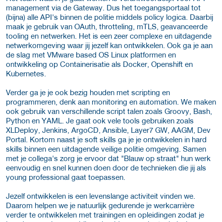
management via de Gateway. Dus het toegangsportaal tot
(bijna) alle API's binnen de politie middels policy logica. Daarbij
maak je gebruik van OAuth, throtteling, mTLS, geavanceerde
tooling en netwerken. Het is een zeer complexe en uitdagende
netwerkomgeving waar jij jezelf kan ontwikkelen. Ook ga je aan
de slag met VMware based OS Linux platformen en
ontwikkeling op Containerisatie als Docker, Openshift en
Kubernetes.
Verder ga je je ook bezig houden met scripting en
programmeren, denk aan monitoring en automation. We maken
ook gebruik van verschillende script talen zoals Groovy, Bash,
Python en YAML. Je gaat ook vele tools gebruiken zoals
XLDeploy, Jenkins, ArgoCD, Ansible, Layer7 GW, AAGM, Dev
Portal. Kortom naast je soft skills ga je je ontwikkelen in hard
skills binnen een uitdagende veilige politie omgeving. Samen
met je collega's zorg je ervoor dat "Blauw op straat" hun werk
eenvoudig en snel kunnen doen door de technieken die jij als
young professional gaat toepassen.
Jezelf ontwikkelen is een levenslange activiteit vinden we.
Daarom helpen we je natuurlijk gedurende je werkcarrière
verder te ontwikkelen met trainingen en opleidingen zodat je