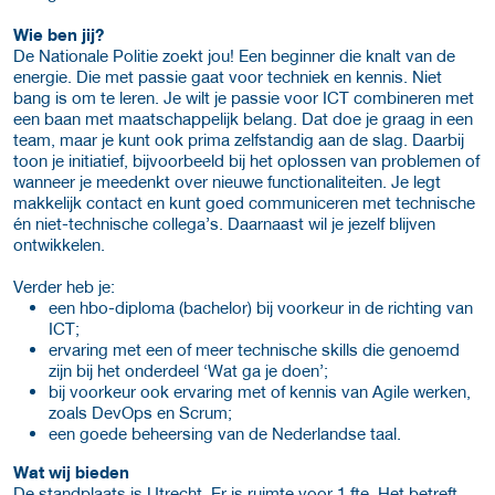
Wie ben jij?
De Nationale Politie zoekt jou! Een beginner die knalt van de
energie. Die met passie gaat voor techniek en kennis. Niet
bang is om te leren. Je wilt je passie voor ICT combineren met
een baan met maatschappelijk belang. Dat doe je graag in een
team, maar je kunt ook prima zelfstandig aan de slag. Daarbij
toon je initiatief, bijvoorbeeld bij het oplossen van problemen of
wanneer je meedenkt over nieuwe functionaliteiten. Je legt
makkelijk contact en kunt goed communiceren met technische
én niet-technische collega’s. Daarnaast wil je jezelf blijven
ontwikkelen.
Verder heb je:
een hbo-diploma (bachelor) bij voorkeur in de richting van
ICT;
ervaring met een of meer technische skills die genoemd
zijn bij het onderdeel ‘Wat ga je doen’;
bij voorkeur ook ervaring met of kennis van Agile werken,
zoals DevOps en Scrum;
een goede beheersing van de Nederlandse taal.
Wat wij bieden
De standplaats is Utrecht. Er is ruimte voor 1 fte. Het betreft