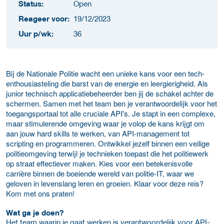
Status:
Open
Reageer voor:
19/12/2023
Uur p/wk:
36
Bij de Nationale Politie wacht een unieke kans voor een tech-
enthousiasteling die barst van de energie en leergierigheid. Als
junior technisch applicatiebeheerder ben jij de schakel achter de
schermen. Samen met het team ben je verantwoordelijk voor het
toegangsportaal tot alle cruciale API's. Je stapt in een complexe,
maar stimulerende omgeving waar je volop de kans krijgt om
aan jouw hard skills te werken, van API-management tot
scripting en programmeren. Ontwikkel jezelf binnen een veilige
politieomgeving terwijl je technieken toepast die het politiewerk
op straat effectiever maken. Kies voor een betekenisvolle
carrière binnen de boeiende wereld van politie-IT, waar we
geloven in levenslang leren en groeien. Klaar voor deze reis?
Kom met ons praten!
Wat ga je doen?
Het team waarin je gaat werken is verantwoordelijk voor API-