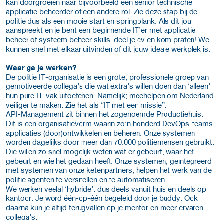
kan doorgroeien naar bijvoorbeeld een senior technische
applicatie beheerder of een andere rol. Zie deze stap bij de
politie dus als een mooie start en springplank. Als dit jou
aanspreekt en je bent een beginnende IT’er met applicatie
beheer of systeem beheer skills, deel je cv en kom praten! We
kunnen snel met elkaar uitvinden of dit jouw ideale werkplek is.
Waar ga je werken?
De politie IT-organisatie is een grote, professionele groep van
gemotiveerde collega’s die wat extra’s willen doen dan ‘alleen’
hun pure IT-vak uitoefenen. Namelijk; meehelpen om Nederland
veiliger te maken. Zie het als “IT met een missie”.
API-Management zit binnen het zogenoemde Productiehuis.
Dit is een organisatievorm waarin zo’n honderd DevOps-teams
applicaties (door)ontwikkelen en beheren. Onze systemen
worden dagelijks door meer dan 70.000 politiemensen gebruikt.
Die willen zo snel mogelijk weten wat er gebeurt, waar het
gebeurt en wie het gedaan heeft. Onze systemen, geïntegreerd
met systemen van onze ketenpartners, helpen het werk van de
politie agenten te versnellen en te automatiseren.
We werken veelal ‘hybride’, dus deels vanuit huis en deels op
kantoor. Je word één-op-één begeleid door je buddy. Ook
daarna kun je altijd terugvallen op je mentor en meer ervaren
collega’s.