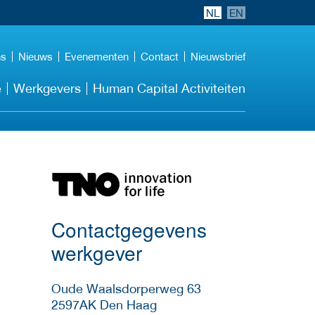
NL
EN
ns
Nieuws
Evenementen
Contact
Nieuwsbrief
e
Werkgevers
Human Capital Activiteiten
Meer werkgever
details
Contactgegevens
werkgever
Oude Waalsdorperweg 63
2597AK
Den Haag