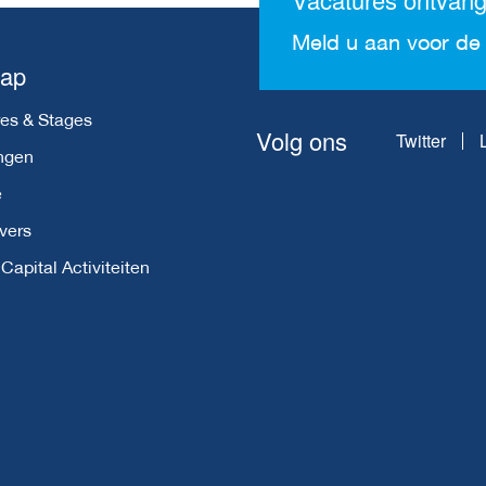
Meld u aan voor de 
map
es & Stages
Volg ons
Twitter
ngen
e
vers
apital Activiteiten