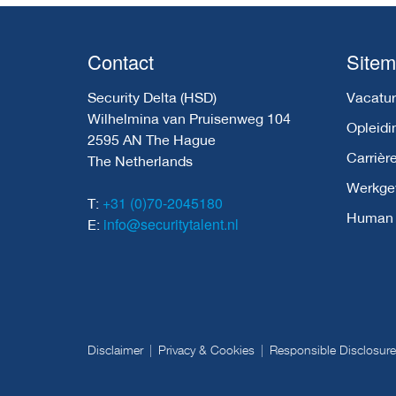
Contact
Site
Security Delta (HSD)
Vacatur
Wilhelmina van Pruisenweg 104
Opleidi
2595 AN The Hague
Carrièr
The Netherlands
Werkge
+31 (0)70-2045180
T:
Human C
info@securitytalent.nl
E:
Disclaimer
Privacy & Cookies
Responsible Disclosure