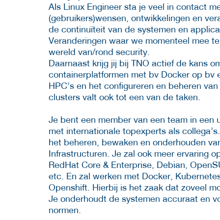
Als Linux Engineer sta je veel in contact m
(gebruikers)wensen, ontwikkelingen en ver
de continuïteit van de systemen en applica
Veranderingen waar we momenteel mee te m
wereld van/rond security.
Daarnaast krijg jij bij TNO actief de kan
containerplatformen met bv Docker op bv 
HPC’s en het configureren en beheren va
clusters valt ook tot een van de taken.
Je bent een member van een team in een ui
met internationale topexperts als collega’s
het beheren, bewaken en onderhouden van 
Infrastructuren. Je zal ook meer ervaring o
RedHat Core & Enterprise, Debian, OpenS
etc. En zal werken met Docker, Kubernet
Openshift. Hierbij is het zaak dat zoveel
Je onderhoudt de systemen accuraat en v
normen.