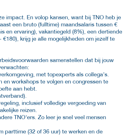
e impact. En volop kansen, want bij TNO heb je
Naast een bruto (fulltime) maandsalaris tussen €
nis en ervaring), vakantiegeld (8%), een dertiende
180), krijg je alle mogelijkheden om jezelf te
arbeidsvoorwaarden samenstellen dat bij jouw
 verwachten:
 werkomgeving, met topexperts als collega’s.
n en workshops te volgen en congressen te
oefte aan hebt.
stverband).
regeling, inclusief volledige vergoeding van
kelijke reizen.
andere TNO'ers. Zo leer je snel veel mensen
m parttime (32 of 36 uur) te werken en de