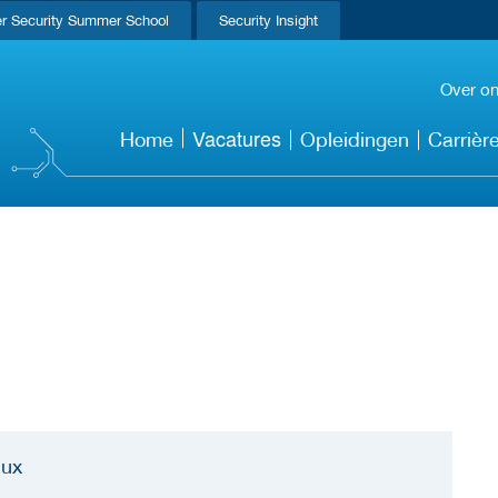
r Security Summer School
Security Insight
Over o
Vacatures
Home
Opleidingen
Carrièr
nux