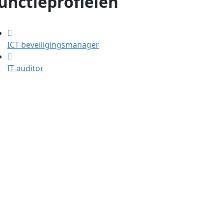
unctieprofielen
ICT beveiligingsmanager
IT-auditor