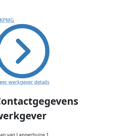
eer werkgever details
Contactgegevens
werkgever
an van Langerhuize 1