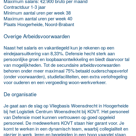
Maximum salaris:
€2.900 bruto per maand
Contractduur
1-3 jaar
Minimum aantal uren per week
38
Maximum aantal uren per week
40
Plaats
Hoogerheide, Noord-Brabant
Overige Arbeidsvoorwaarden
Naast het salaris en vakantiegeld kun je rekenen op een
eindejaarsuitkering van 8,33%. Defensie hecht sterk aan
persoonlijke groei en loopbaanontwikkeling en biedt daarvoor tal
van mogelijkheden. Tot de secundaire arbeidsvoorwaarden
behoren onder meer maximaal 75% betaald ouderschapsverlof
(onder voorwaarden), studiefaciliteiten, een extra verlofregeling
voor ouderen en een vergoeding woon-werkverkeer.
De organisatie
Je gaat aan de slag op Vliegbasis Woensdrecht in Hoogerheide
bij het Logistiek Centrum Woensdrecht bij KOVT. Het personeel
van Defensie moet kunnen vertrouwen op goed opgeleid
personeel. De medewerkers KOVT staan hier garant voor. Je
komt te werken in een dynamisch team, waarbij collegialiteit en
plezier in werk, leren en begeleiden in een hoog vaandel staan.