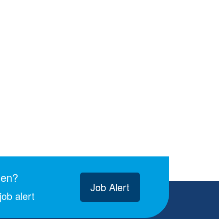
gen?
Job Alert
ob alert