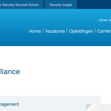
r Security Summer School
Security Insight
Over o
Home
Vacatures
Opleidingen
Carriè
liance
anagement