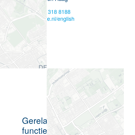
+31 70 318 8188
defensie.nl/english
Gerelateerde
functieprofielen