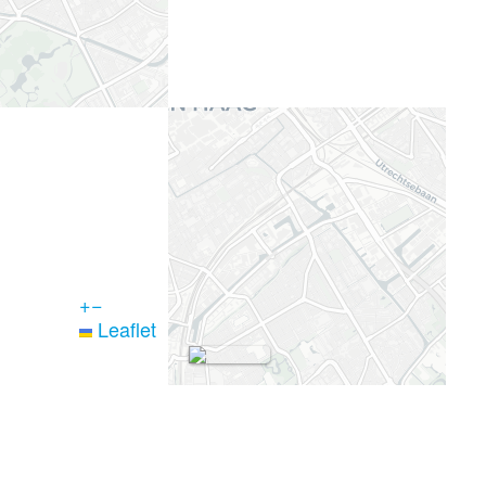
+
−
Leaflet