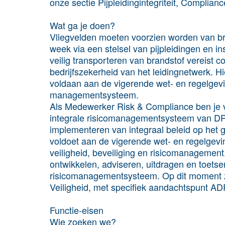
onze sectie Pijpleidingintegriteit, Complian
Wat ga je doen?
Vliegvelden moeten voorzien worden van br
week via een stelsel van pijpleidingen en ins
veilig transporteren van brandstof vereist c
bedrijfszekerheid van het leidingnetwerk. Hie
voldaan aan de vigerende wet- en regelgev
managementsysteem.
Als Medewerker Risk & Compliance ben je ve
integrale risicomanagementsysteem van DPO
implementeren van integraal beleid op het 
voldoet aan de vigerende wet- en regelgevin
veiligheid, beveiliging en risicomanagement.
ontwikkelen, adviseren, uitdragen en toetsen
risicomanagementsysteem. Op dit moment zo
Veiligheid, met specifiek aandachtspunt AD
Functie-eisen
Wie zoeken we?