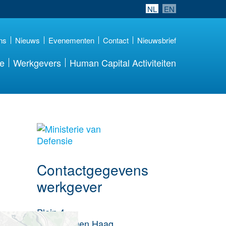
NL
EN
ns
Nieuws
Evenementen
Contact
Nieuwsbrief
re
Werkgevers
Human Capital Activiteiten
Meer werkgever
details
Contactgegevens
werkgever
Plein 4
2511CR
Den Haag