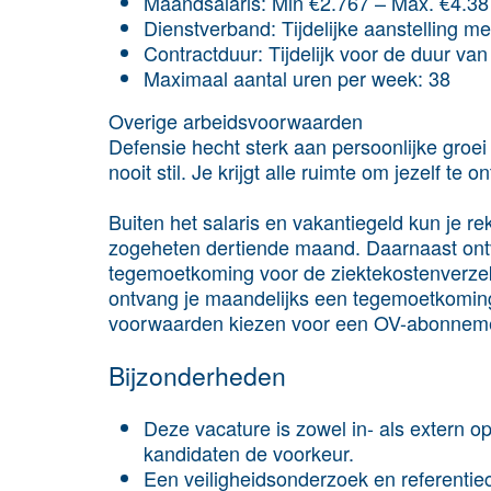
Maand­salaris: Min €2.767 – Max. €4.38
Dienst­verband: Tijdelijke aanstelling me
Contract­duur: Tijdelijk voor de duur van
Maximaal aantal uren per week: 38
Overige arbeids­voorwaarden
Defensie hecht sterk aan persoonlijke groei e
nooit stil. Je krijgt alle ruimte om jezelf te 
Buiten het salaris en vakantiegeld kun je r
zogeheten dertiende maand. Daarnaast on
tegemoetkoming voor de ziektekostenverzek
ontvang je maandelijks een tegemoetkoming
voorwaarden kiezen voor een OV-abonnemen
Bijzonderheden
Deze vacature is zowel in- als extern o
kandidaten de voorkeur.
Een veiligheidsonderzoek en referentie