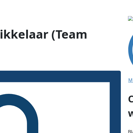
ikkelaar (Team
M
Bl