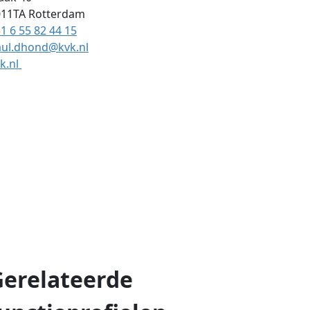
011TA
Rotterdam
1 6 55 82 44 15
aul.dhond@kvk.nl
k.nl
Gerelateerde