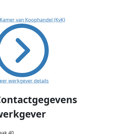
eer werkgever details
Contactgegevens
werkgever
aak 40