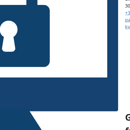
3
+3
p
kv