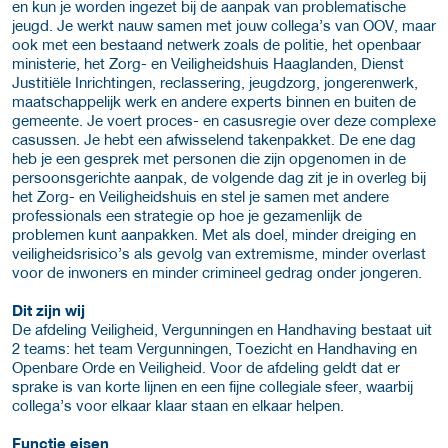
en kun je worden ingezet bij de aanpak van problematische
jeugd. Je werkt nauw samen met jouw collega’s van OOV, maar
ook met een bestaand netwerk zoals de politie, het openbaar
ministerie, het Zorg- en Veiligheidshuis Haaglanden, Dienst
Justitiële Inrichtingen, reclassering, jeugdzorg, jongerenwerk,
maatschappelijk werk en andere experts binnen en buiten de
gemeente. Je voert proces- en casusregie over deze complexe
casussen. Je hebt een afwisselend takenpakket. De ene dag
heb je een gesprek met personen die zijn opgenomen in de
persoonsgerichte aanpak, de volgende dag zit je in overleg bij
het Zorg- en Veiligheidshuis en stel je samen met andere
professionals een strategie op hoe je gezamenlijk de
problemen kunt aanpakken. Met als doel, minder dreiging en
veiligheidsrisico’s als gevolg van extremisme, minder overlast
voor de inwoners en minder crimineel gedrag onder jongeren.
Dit zijn wij
De afdeling Veiligheid, Vergunningen en Handhaving bestaat uit
2 teams: het team Vergunningen, Toezicht en Handhaving en
Openbare Orde en Veiligheid. Voor de afdeling geldt dat er
sprake is van korte lijnen en een fijne collegiale sfeer, waarbij
collega’s voor elkaar klaar staan en elkaar helpen.
Functie eisen