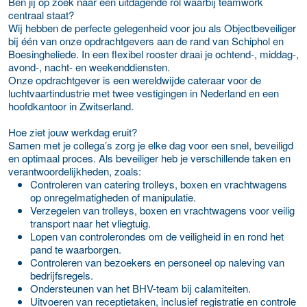
Ben jij op zoek naar een uitdagende rol waarbij teamwork
centraal staat?
Wij hebben de perfecte gelegenheid voor jou als Objectbeveiliger
bij één van onze opdrachtgevers aan de rand van Schiphol en
Boesingheliede. In een flexibel rooster draai je ochtend-, middag-,
avond-, nacht- en weekenddiensten.
Onze opdrachtgever is een wereldwijde cateraar voor de
luchtvaartindustrie met twee vestigingen in Nederland en een
hoofdkantoor in Zwitserland.
Hoe ziet jouw werkdag eruit?
Samen met je collega’s zorg je elke dag voor een snel, beveiligd
en optimaal proces. Als beveiliger heb je verschillende taken en
verantwoordelijkheden, zoals:
Controleren van catering trolleys, boxen en vrachtwagens
op onregelmatigheden of manipulatie.
Verzegelen van trolleys, boxen en vrachtwagens voor veilig
transport naar het vliegtuig.
Lopen van controlerondes om de veiligheid in en rond het
pand te waarborgen.
Controleren van bezoekers en personeel op naleving van
bedrijfsregels.
Ondersteunen van het BHV-team bij calamiteiten.
Uitvoeren van receptietaken, inclusief registratie en controle