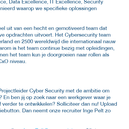
ce, Data Excellence, IT Excellence, Security
inieerd waarop we specifieke oplossingen
eel uit van een hecht en gemotiveerd team dat
ve opdrachten uitvoert. Het Cybersecurity team
derland en 2500 wereldwijd die internationaal nauw
arom is het team continue bezig met opleidingen,
nnen het team kun je doorgroeien naar rollen als
CxO niveau.
Projectleider Cyber Security met de ambitie om
n? En ben jij op zoek naar een werkgever waar je
lf verder te ontwikkelen? Solliciteer dan nu! Upload
atiebutton. Dan neemt onze recruiter Inge Pelt zo