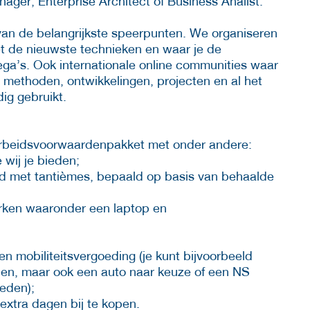
ager, Enterprise Architect of Business Analist.
 van de belangrijkste speerpunten. We organiseren
t de nieuwste technieken en waar je de
lega’s. Ook internationale online communities waar
methoden, ontwikkelingen, projecten en al het
ig gebruikt.
 arbeidsvoorwaardenpakket met onder andere:
 wij je bieden;
ld met tantièmes, bepaald op basis van behaalde
werken waaronder een laptop en
n mobiliteitsvergoeding (je kunt bijvoorbeeld
alen, maar ook een auto naar keuze of een NS
eden);
extra dagen bij te kopen.