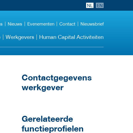
NL
EN
ns
Nieuws
Evenementen
Contact
Nieuwsbrief
e
Werkgevers
Human Capital Activiteiten
Contactgegevens
werkgever
Gerelateerde
functieprofielen