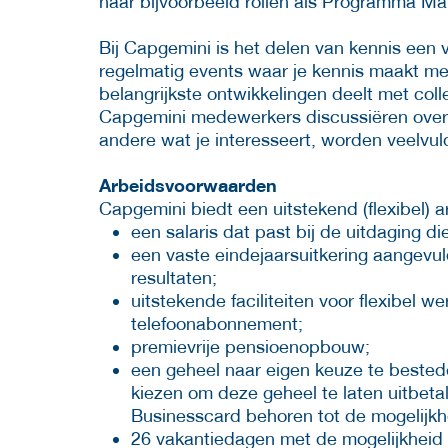
naar bijvoorbeeld rollen als Programma Man
Bij Capgemini is het delen van kennis een
regelmatig events waar je kennis maakt me
belangrijkste ontwikkelingen deelt met col
Capgemini medewerkers discussiëren over 
andere wat je interesseert, worden veelvuld
Arbeidsvoorwaarden
Capgemini biedt een uitstekend (flexibel)
een salaris dat past bij de uitdaging die
een vaste eindejaarsuitkering aangevu
resultaten;
uitstekende faciliteiten voor flexibel 
telefoonabonnement;
premievrije pensioenopbouw;
een geheel naar eigen keuze te bestede
kiezen om deze geheel te laten uitbet
Businesscard behoren tot de mogelijkh
26 vakantiedagen met de mogelijkheid 