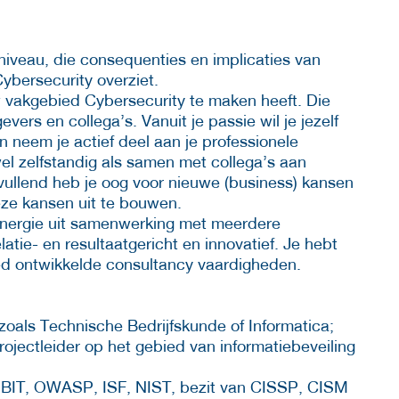
niveau, die consequenties en implicaties van
ybersecurity overziet.
w vakgebied Cybersecurity te maken heeft. Die
ers en collega’s. Vanuit je passie wil je jezelf
n neem je actief deel aan je professionele
el zelfstandig als samen met collega’s aan
ullend heb je oog voor nieuwe (business) kansen
ze kansen uit te bouwen.
 energie uit samenwerking met meerdere
latie- en resultaatgericht en innovatief. Je hebt
oed ontwikkelde consultancy vaardigheden.
oals Technische Bedrijfskunde of Informatica;
projectleider op het gebied van informatiebeveiling
OBIT, OWASP, ISF, NIST, bezit van CISSP, CISM