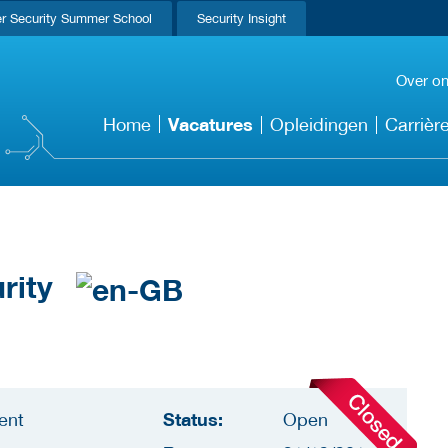
r Security Summer School
Security Insight
Over o
Vacatures
Home
Opleidingen
Carrièr
urity
Status:
ent
Open