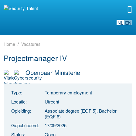
NL
EN
Home
Vacatures
Projectmanager IV
Openbaar Ministerie
Type:
Temporary employment
Locatie:
Utrecht
Opleiding:
Associate degree (EQF 5), Bachelor
(EQF 6)
Gepubliceerd:
17/09/2025
Status:
Open