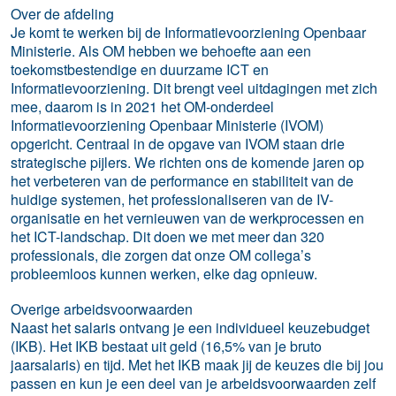
Over de afdeling
Je komt te werken bij de Informatievoorziening Openbaar
Ministerie. Als OM hebben we behoefte aan een
toekomstbestendige en duurzame ICT en
Informatievoorziening. Dit brengt veel uitdagingen met zich
mee, daarom is in 2021 het OM-onderdeel
Informatievoorziening Openbaar Ministerie (IVOM)
opgericht. Centraal in de opgave van IVOM staan drie
strategische pijlers. We richten ons de komende jaren op
het verbeteren van de performance en stabiliteit van de
huidige systemen, het professionaliseren van de IV-
organisatie en het vernieuwen van de werkprocessen en
het ICT-landschap. Dit doen we met meer dan 320
professionals, die zorgen dat onze OM collega’s
probleemloos kunnen werken, elke dag opnieuw.
Overige arbeidsvoorwaarden
Naast het salaris ontvang je een individueel keuzebudget
(IKB). Het IKB bestaat uit geld (16,5% van je bruto
jaarsalaris) en tijd. Met het IKB maak jij de keuzes die bij jou
passen en kun je een deel van je arbeidsvoorwaarden zelf