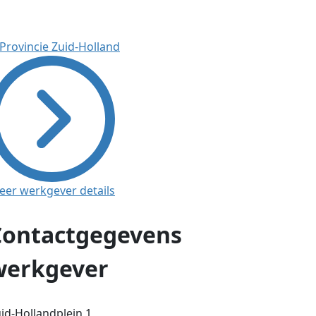
eer werkgever details
Contactgegevens
werkgever
id-Hollandplein 1