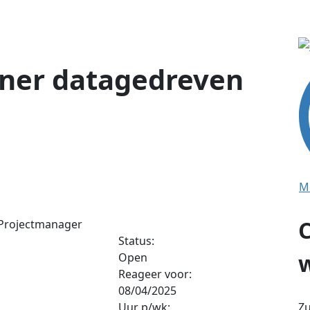
uner datagedreven
M
, Projectmanager
Status:
Open
Reageer voor:
08/04/2025
Zu
Uur p/wk: