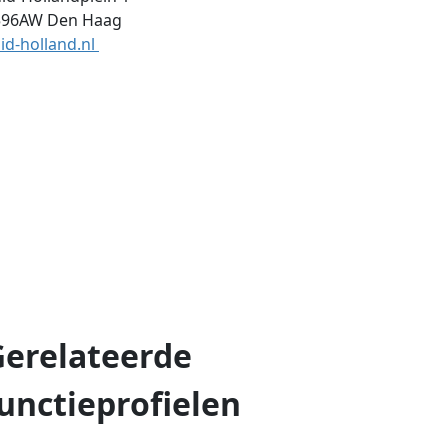
596AW
Den Haag
id-holland.nl
Gerelateerde
unctieprofielen