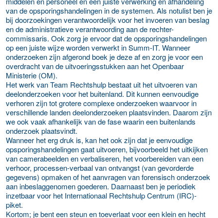
middelen en personeel en een juiste verwerking en afhandeling
van de opsporingshandelingen in de systemen. Als notulist ben je
bij doorzoekingen verantwoordelijk voor het invoeren van beslag
en de administratieve verantwoording aan de rechter-
commissaris. Ook zorg je ervoor dat de opsporingshandelingen
op een juiste wijze worden verwerkt in Summ-IT. Wanneer
onderzoeken zijn afgerond boek je deze af en zorg je voor een
overdracht van de uitvoeringsstukken aan het Openbaar
Ministerie (OM).
Het werk van Team Rechtshulp bestaat uit het uitvoeren van
deelonderzoeken voor het buitenland. Dit kunnen eenvoudige
verhoren zijn tot grotere complexe onderzoeken waarvoor in
verschillende landen deelonderzoeken plaatsvinden. Daarom zijn
we ook vaak afhankelijk van de fase waarin een buitenlands
onderzoek plaatsvindt.
Wanneer het erg druk is, kan het ook zijn dat je eenvoudige
opsporingshandelingen gaat uitvoeren, bijvoorbeeld het uitkijken
van camerabeelden en verbaliseren, het voorbereiden van een
verhoor, processen-verbaal van ontvangst (van gevorderde
gegevens) opmaken of het aanvragen van forensisch onderzoek
aan inbeslaggenomen goederen. Daarnaast ben je periodiek
inzetbaar voor het Internationaal Rechtshulp Centrum (IRC)-
piket.
Kortom; je bent een steun en toeverlaat voor een klein en hecht