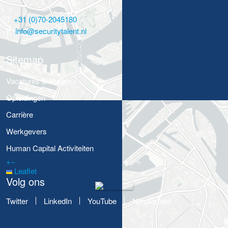
T:
+31 (0)70-2045180
E:
info@securitytalent.nl
Sitemap
Vacatures & Stages
Opleidingen
Carrière
Werkgevers
Human Capital Activiteiten
+
−
Leaflet
Volg ons
Twitter
LinkedIn
YouTube
Nieuwsbrief