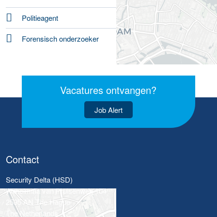
Politieagent
Forensisch onderzoeker
Vacatures ontvangen?
Job Alert
Contact
Security Delta (HSD)
Wilhelmina van Pruisenweg 104
2595 AN The Hague
The Netherlands