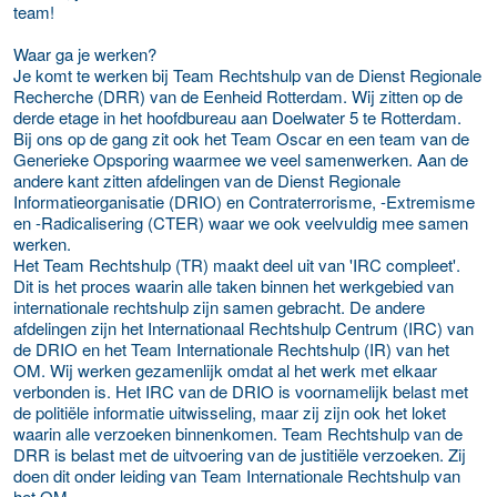
team!
Waar ga je werken?
Je komt te werken bij Team Rechtshulp van de Dienst Regionale
Recherche (DRR) van de Eenheid Rotterdam. Wij zitten op de
derde etage in het hoofdbureau aan Doelwater 5 te Rotterdam.
Bij ons op de gang zit ook het Team Oscar en een team van de
Generieke Opsporing waarmee we veel samenwerken. Aan de
andere kant zitten afdelingen van de Dienst Regionale
Informatieorganisatie (DRIO) en Contraterrorisme, -Extremisme
en -Radicalisering (CTER) waar we ook veelvuldig mee samen
werken.
Het Team Rechtshulp (TR) maakt deel uit van 'IRC compleet'.
Dit is het proces waarin alle taken binnen het werkgebied van
internationale rechtshulp zijn samen gebracht. De andere
afdelingen zijn het Internationaal Rechtshulp Centrum (IRC) van
de DRIO en het Team Internationale Rechtshulp (IR) van het
OM. Wij werken gezamenlijk omdat al het werk met elkaar
verbonden is. Het IRC van de DRIO is voornamelijk belast met
de politiële informatie uitwisseling, maar zij zijn ook het loket
waarin alle verzoeken binnenkomen. Team Rechtshulp van de
DRR is belast met de uitvoering van de justitiële verzoeken. Zij
doen dit onder leiding van Team Internationale Rechtshulp van
het OM.