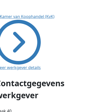
eer werkgever details
Contactgegevens
werkgever
aak 40