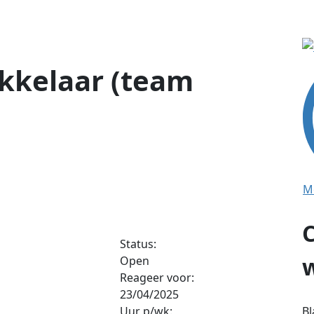
ikkelaar (team
M
Status:
Open
Reageer voor:
23/04/2025
Bl
Uur p/wk: