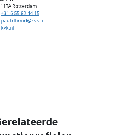
011TA
Rotterdam
+31 6 55 82 44 15
paul.dhond@kvk.nl
kvk.nl
Gerelateerde